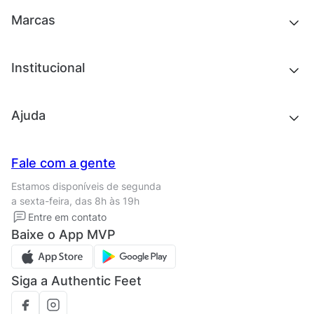
Tênis
Outlet
Novidades
Marcas
Roupas
Roupas
Acessórios
Tênis
Chinelos e sandálias
Institucional
Acessórios
Outlet
Quem somos
Ajuda
Trabalhe conosco
Seja um franqueado
Nossas lojas
Central de Relacionamento
Fale com a gente
Termos de uso
Tipos de entrega
Estamos disponíveis de segunda
Política de privacidade
Formas de pagamento
a sexta-feira, das 8h às 19h
Solicite seus Dados
Solicite seus dados
Entre em contato
Regulamento CRM/ CASHBACK
Baixe o App MVP
Regulamento cupom
Siga a Authentic Feet