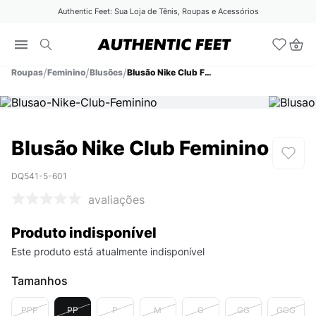
Authentic Feet: Sua Loja de Tênis, Roupas e Acessórios
Roupas
Feminino
Blusões
Blusão Nike Club Feminino
Blusão Nike Club Feminino
DQ541-5-601
avaliações
Produto indisponível
Este produto está atualmente indisponível
Tamanhos
PPP
PP
P
M
G
GG
GGG