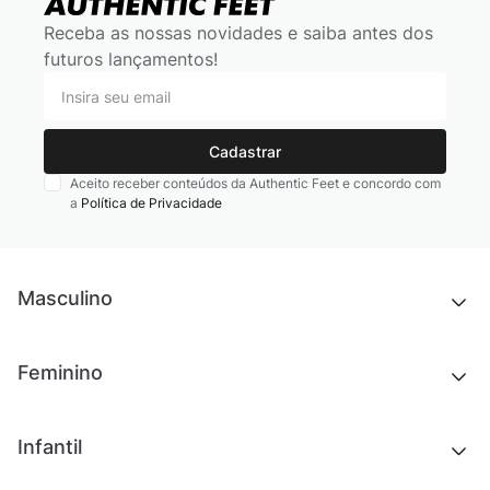
Receba as nossas novidades e saiba antes dos
futuros lançamentos!
Cadastrar
Aceito receber conteúdos da Authentic Feet e concordo com
a
Política de Privacidade
Masculino
Novidades
Feminino
Chinelos e sandálias
Tênis
Outlet
Novidades
Infantil
Roupas
Chinelos e sandálias
Acessórios