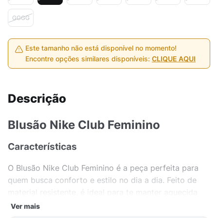
GGGG
Este tamanho não está disponível no momento!
Encontre opções similares disponíveis:
CLIQUE AQUI
Descrição
Blusão Nike Club Feminino
Características
O Blusão Nike Club Feminino é a peça perfeita para
quem busca conforto e estilo no dia a dia. Feito de
material resistente, é ideal para te manter aquecida
nos dias mais frios. Com o icônico logo da Nike no
Ver mais
peito, esse blusão é sinônimo de qualidade e bom