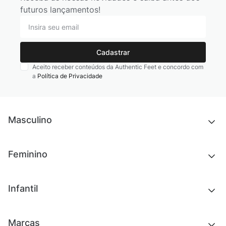
futuros lançamentos!
Cadastrar
Aceito receber conteúdos da Authentic Feet e concordo com
a
Política de Privacidade
Masculino
Novidades
Feminino
Chinelos e sandálias
Tênis
Outlet
Novidades
Infantil
Roupas
Chinelos e sandálias
Acessórios
Tênis
Outlet
Novidades
Marcas