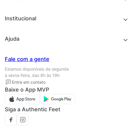
Roupas
Roupas
Acessórios
Tênis
Chinelos e sandálias
Institucional
Acessórios
Outlet
Quem somos
Ajuda
Trabalhe conosco
Seja um franqueado
Nossas lojas
Central de Relacionamento
Fale com a gente
Termos de uso
Tipos de entrega
Estamos disponíveis de segunda
Política de privacidade
Formas de pagamento
a sexta-feira, das 8h às 19h
Solicite seus Dados
Solicite seus dados
Entre em contato
Regulamento CRM/ CASHBACK
Baixe o App MVP
Regulamento cupom
Siga a Authentic Feet