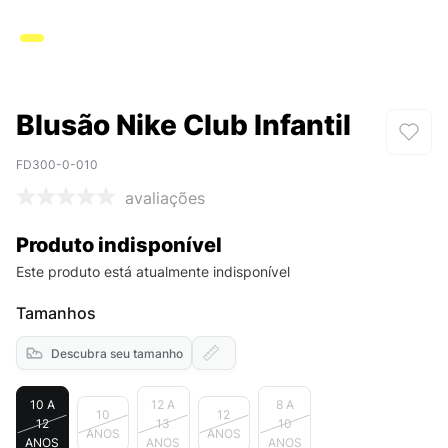
Blusão Nike Club Infantil
FD300-0-010
avaliações
Produto indisponível
Este produto está atualmente indisponível
Tamanhos
Descubra seu tamanho
10 A
12 A
8 A
10
12
12
13
10
ANOS
ANOS
ANOS
ANOS
ANOS