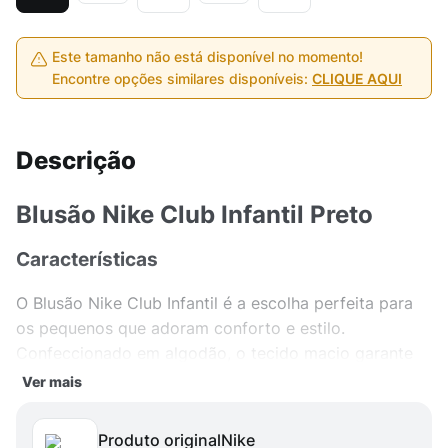
Este tamanho não está disponível no momento!
Encontre opções similares disponíveis:
CLIQUE AQUI
Descrição
Blusão Nike Club Infantil Preto
Características
O Blusão Nike Club Infantil é a escolha perfeita para
os pequenos que adoram conforto e estilo.
Confeccionado em algodão, o tecido macio garante
um toque suave e agradável à pele, ideal para o dia a
Ver mais
dia agitado das crianças. Com o logo icônico da Nike
estampado na parte frontal, o blusão preto oferece
Produto original
nike