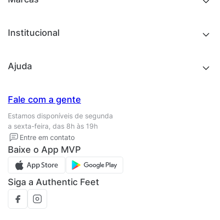
Roupas
Roupas
Acessórios
Tênis
Chinelos e sandálias
Institucional
Acessórios
Outlet
Quem somos
Ajuda
Trabalhe conosco
Seja um franqueado
Nossas lojas
Central de Relacionamento
Fale com a gente
Termos de uso
Tipos de entrega
Estamos disponíveis de segunda
Política de privacidade
Formas de pagamento
a sexta-feira, das 8h às 19h
Solicite seus Dados
Solicite seus dados
Entre em contato
Regulamento CRM/ CASHBACK
Baixe o App MVP
Regulamento cupom
Siga a Authentic Feet