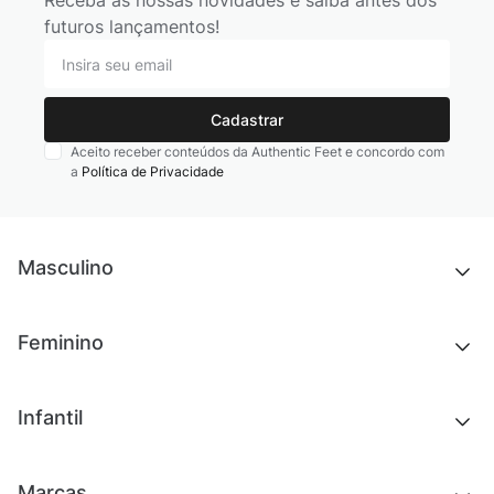
Receba as nossas novidades e saiba antes dos
futuros lançamentos!
Cadastrar
Aceito receber conteúdos da Authentic Feet e concordo com
a
Política de Privacidade
Masculino
Novidades
Feminino
Chinelos e sandálias
Tênis
Outlet
Novidades
Infantil
Roupas
Chinelos e sandálias
Acessórios
Tênis
Outlet
Novidades
Marcas