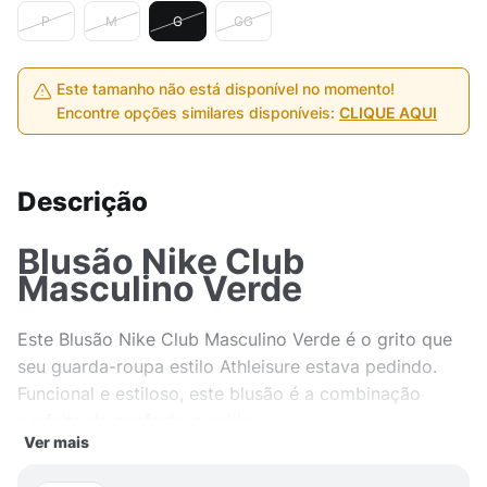
P
M
G
GG
Este tamanho não está disponível no momento!
Encontre opções similares disponíveis:
CLIQUE AQUI
Descrição
Blusão Nike Club
Masculino Verde
Este Blusão Nike Club Masculino Verde é o grito que
seu guarda-roupa estilo Athleisure estava pedindo.
Funcional e estiloso, este blusão é a combinação
perfeita de conforto e estilo.
Ver mais
Características