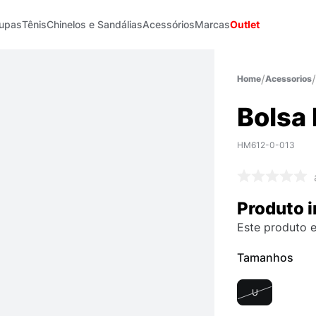
upas
Tênis
Chinelos e Sandálias
Acessórios
Marcas
Outlet
Acessorios
Bolsa
HM612-0-013
Produto i
Este produto e
Tamanhos
U