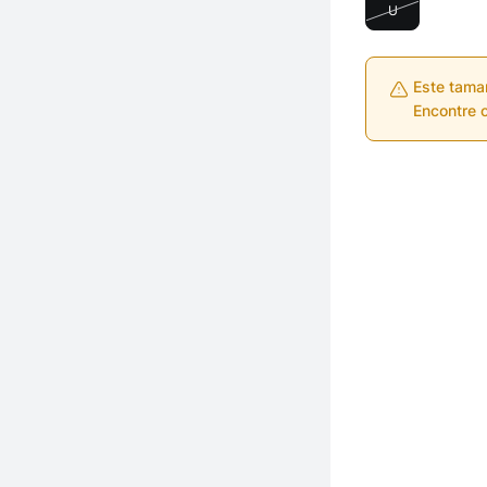
U
Este tama
Encontre o