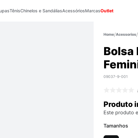
upas
Tênis
Chinelos e Sandálias
Acessórios
Marcas
Outlet
Acessorios
Bolsa
Femin
09037-9-001
Produto i
Este produto e
Tamanhos