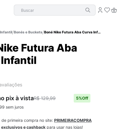
Buscar
Infantil
Bonés e Buckets
Boné Nike Futura Aba Curva Infantil
Nike Futura Aba
Infantil
avaliações
o pix
à vista
R$ 129,99
5
%Off
99
sem juros
m
de primeira compra no site:
PRIMEIRACOMPRA
s
exclusivos e cashback
para usar nas lojas!