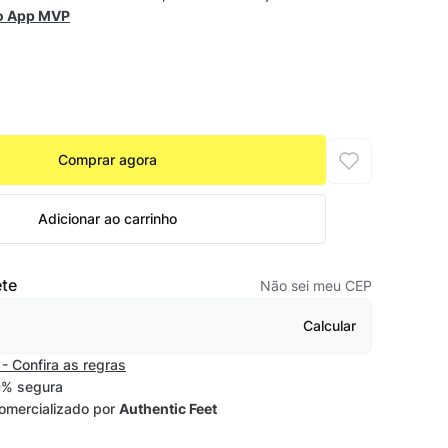
 o App MVP
Comprar agora
Adicionar ao carrinho
ete
Não sei meu CEP
Calcular
- Confira as regras
% segura
omercializado por
Authentic Feet