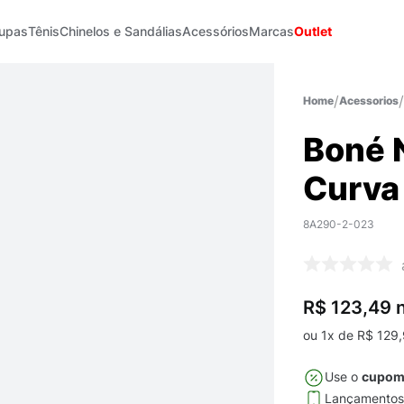
upas
Tênis
Chinelos e Sandálias
Acessórios
Marcas
Outlet
Acessorios
Boné 
Curva 
8A290-2-023
R$ 123,49
n
ou
1
x de
R$
129
,
Use o
cupo
Lançamento