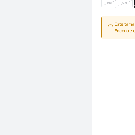
P/M
M/G
Este tama
Encontre o