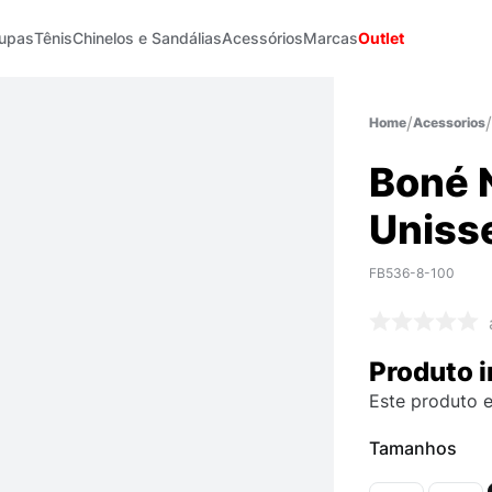
upas
Tênis
Chinelos e Sandálias
Acessórios
Marcas
Outlet
Acessorios
Boné N
Uniss
FB536-8-100
Produto i
Este produto e
Tamanhos