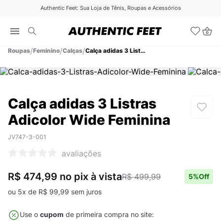
Authentic Feet: Sua Loja de Tênis, Roupas e Acessórios
Roupas
Feminino
Calças
Calça adidas 3 Listras Adicolor Wide Feminina
Calça adidas 3 Listras
Adicolor Wide Feminina
JV747-3-001
avaliações
R$ 474,99
no pix
à vista
R$ 499,99
5
%Off
ou
5
x de
R$
99
,
99
sem juros
Use o
cupom
de primeira compra no site: