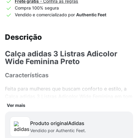
Frete grátis
- Confira as regras
Compra 100% segura
Vendido e comercializado por
Authentic Feet
Descrição
Calça adidas 3 Listras Adicolor
Wide Feminina Preto
Características
Feita para mulheres que buscam conforto e estilo, a
Calça adidas 3 Listras Adicolor Wide Feminina em tom
preto é o complemento perfeito para seu guarda-
Ver mais
roupa casual. Com um design largo e confeccionada
em 100% algodão BCI French Terry, ela proporciona
Produto original
adidas
uma sensação de tranquilidade e maciez
Vendido por Authentic Feet.
incomparável. As icônicas três listras da Adidas ao