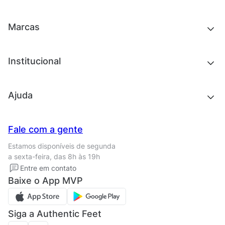
Roupas
Chinelos e sandálias
Acessórios
Tênis
Outlet
Novidades
Marcas
Roupas
Roupas
Acessórios
Tênis
Chinelos e sandálias
Institucional
Acessórios
Outlet
Quem somos
Ajuda
Trabalhe conosco
Seja um franqueado
Nossas lojas
Central de Relacionamento
Fale com a gente
Termos de uso
Tipos de entrega
Estamos disponíveis de segunda
Política de privacidade
Formas de pagamento
a sexta-feira, das 8h às 19h
Solicite seus Dados
Solicite seus dados
Entre em contato
Regulamento CRM/ CASHBACK
Baixe o App MVP
Regulamento cupom
Siga a Authentic Feet