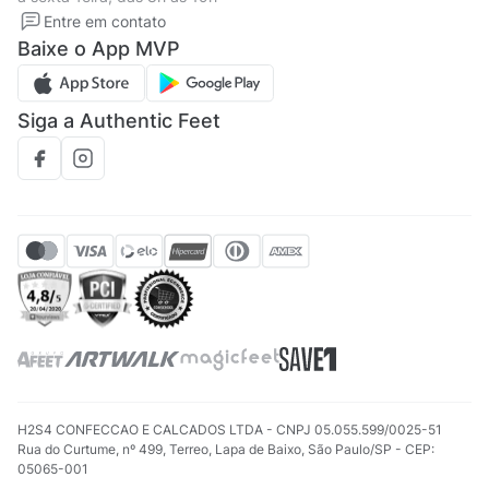
Solicite seus Dados
Solicite seus dados
Entre em contato
Regulamento CRM/ CASHBACK
Baixe o App MVP
Regulamento cupom
Siga a Authentic Feet
H2S4 CONFECCAO E CALCADOS LTDA - CNPJ 05.055.599/0025-51
Rua do Curtume, nº 499, Terreo, Lapa de Baixo, São Paulo/SP - CEP:
05065-001