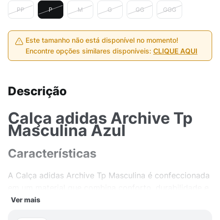
PP
P
M
G
GG
GGG
Este tamanho não está disponível no momento!
Encontre opções similares disponíveis:
CLIQUE AQUI
Descrição
Calça adidas Archive Tp
Masculina Azul
Características
A Calça adidas Archive Tp Masculina é confeccionada
em um material que combina conforto, durabilidade e
estilo. A leveza do tecido proporciona uma sensação
Ver mais
agradável ao vestir, enquanto a resistência garante