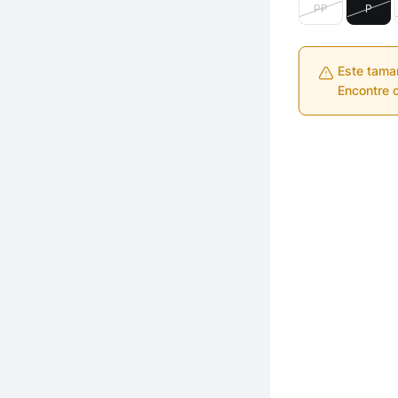
PP
P
Este tama
Encontre o