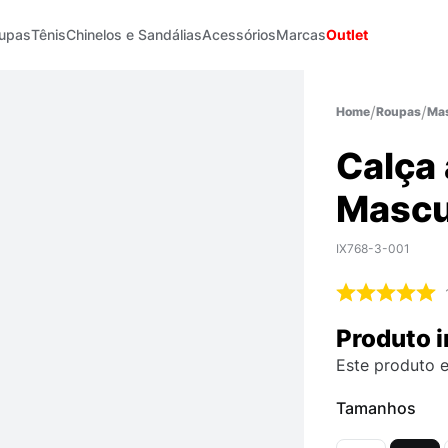
upas
Tênis
Chinelos e Sandálias
Acessórios
Marcas
Outlet
Roupas
Mas
Calça 
Mascu
IX768-3-001
Produto i
Este produto e
Tamanhos