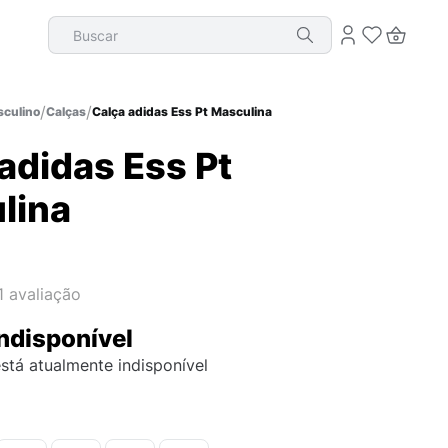
Buscar
culino
Calças
Calça adidas Ess Pt Masculina
adidas Ess Pt
lina
1
avaliação
ndisponível
stá atualmente indisponível