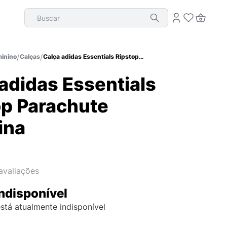
Buscar
inino
Calças
Calça adidas Essentials Ripstop Parachute Feminina
adidas Essentials
op Parachute
ina
avaliações
ndisponível
stá atualmente indisponível