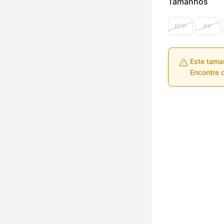
Tamanhos
PPP
PP
Este tama
Encontre o