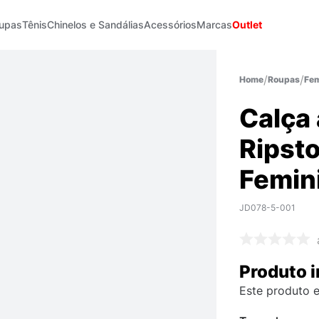
upas
Tênis
Chinelos e Sandálias
Acessórios
Marcas
Outlet
Roupas
Fem
Calça 
Ripst
Femin
JD078-5-001
Produto i
Este produto e