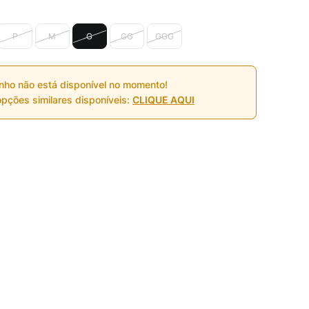
P
M
G
GG
GGG
nho não está disponível no momento!
pções similares disponíveis:
CLIQUE AQUI