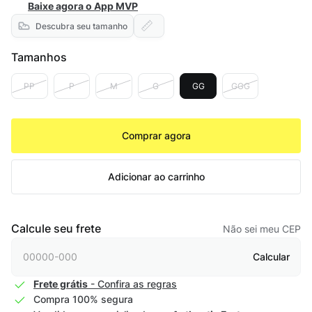
Baixe agora o App MVP
Descubra seu tamanho
Tamanhos
PP
P
M
G
GG
GGG
Comprar agora
Adicionar ao carrinho
Calcule seu frete
Não sei meu CEP
Calcular
Frete grátis
- Confira as regras
Compra 100% segura