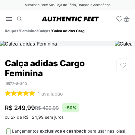
Authentic Feet: Sua Loja de Tênis, Roupas e Acessórios
Roupas
Feminino
Calças
Calça adidas Cargo Feminina
Calça adidas Cargo
Feminina
JI572-8-300
1
avaliação
R$ 249,99
R$ 499,99
-
50%
ou
2
x de
R$
124
,
99
sem juros
Lançamentos
exclusivos e cashback
para usar nas lojas!