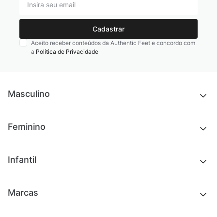
Cadastrar
Aceito receber conteúdos da Authentic Feet e concordo com
a
Política de Privacidade
Masculino
Novidades
Feminino
Chinelos e sandálias
Tênis
Outlet
Novidades
Infantil
Roupas
Chinelos e sandálias
Acessórios
Tênis
Outlet
Novidades
Marcas
Roupas
Roupas
Acessórios
Tênis