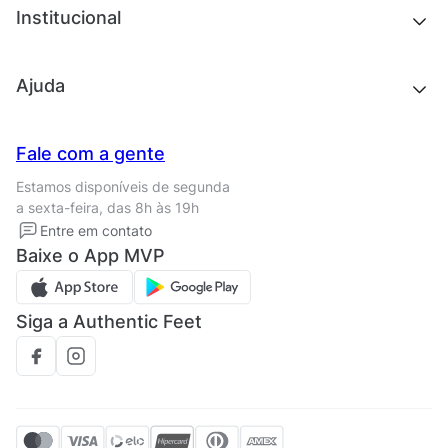
Chinelos e sandálias
Institucional
Acessórios
Outlet
Quem somos
Ajuda
Trabalhe conosco
Seja um franqueado
Nossas lojas
Central de Relacionamento
Fale com a gente
Termos de uso
Tipos de entrega
Estamos disponíveis de segunda
Política de privacidade
Formas de pagamento
a sexta-feira, das 8h às 19h
Solicite seus Dados
Solicite seus dados
Entre em contato
Regulamento CRM/ CASHBACK
Baixe o App MVP
Regulamento cupom
Siga a Authentic Feet