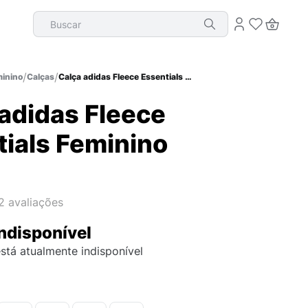
Buscar
inino
Calças
Calça adidas Fleece Essentials Feminino
adidas Fleece
tials Feminino
2
avaliações
ndisponível
stá atualmente indisponível