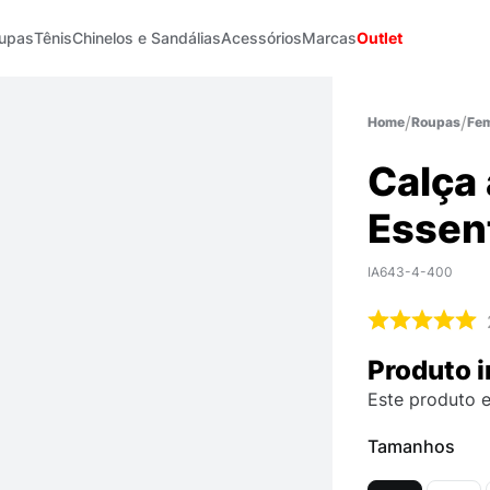
upas
Tênis
Chinelos e Sandálias
Acessórios
Marcas
Outlet
Roupas
Fem
Calça 
Essen
IA643-4-400
Produto i
Este produto e
Tamanhos