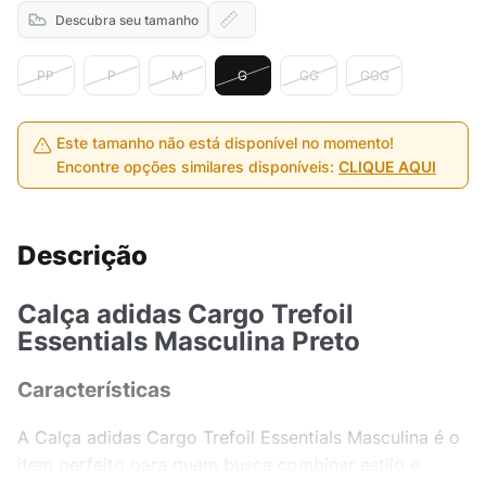
Descubra seu tamanho
PP
P
M
G
GG
GGG
Este tamanho não está disponível no momento!
Encontre opções similares disponíveis:
CLIQUE AQUI
Descrição
Calça adidas Cargo Trefoil
Essentials Masculina Preto
Características
A Calça adidas Cargo Trefoil Essentials Masculina é o
item perfeito para quem busca combinar estilo e