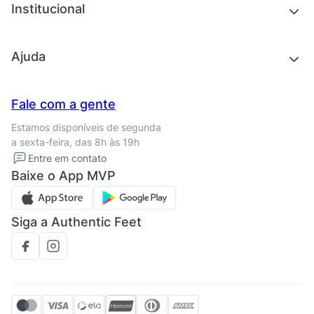
Chinelos e sandálias
Institucional
Acessórios
Outlet
Quem somos
Ajuda
Trabalhe conosco
Seja um franqueado
Nossas lojas
Central de Relacionamento
Fale com a gente
Termos de uso
Tipos de entrega
Estamos disponíveis de segunda
Política de privacidade
Formas de pagamento
a sexta-feira, das 8h às 19h
Solicite seus Dados
Solicite seus dados
Entre em contato
Regulamento CRM/ CASHBACK
Baixe o App MVP
Regulamento cupom
Siga a Authentic Feet