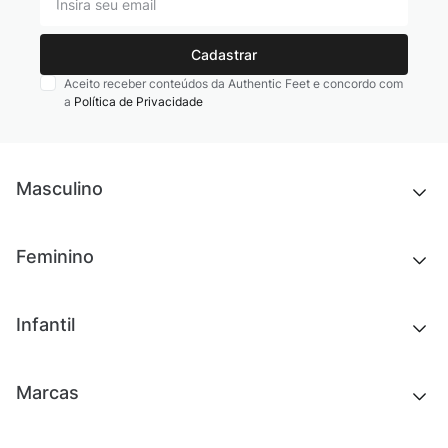
Cadastrar
Aceito receber conteúdos da Authentic Feet e concordo com
a
Política de Privacidade
Masculino
Novidades
Feminino
Chinelos e sandálias
Tênis
Outlet
Novidades
Infantil
Roupas
Chinelos e sandálias
Acessórios
Tênis
Outlet
Novidades
Marcas
Roupas
Roupas
Acessórios
Tênis