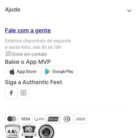
Outlet
Quem somos
Ajuda
Trabalhe conosco
Seja um franqueado
Nossas lojas
Central de Relacionamento
Fale com a gente
Termos de uso
Tipos de entrega
Estamos disponíveis de segunda
Política de privacidade
Formas de pagamento
a sexta-feira, das 8h às 19h
Solicite seus Dados
Solicite seus dados
Entre em contato
Regulamento CRM/ CASHBACK
Baixe o App MVP
Regulamento cupom
Siga a Authentic Feet