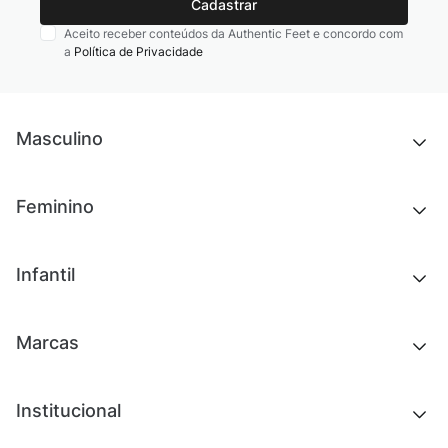
Cadastrar
Aceito receber conteúdos da Authentic Feet e concordo com
a
Política de Privacidade
Masculino
Novidades
Feminino
Chinelos e sandálias
Tênis
Outlet
Novidades
Infantil
Roupas
Chinelos e sandálias
Acessórios
Tênis
Outlet
Novidades
Marcas
Roupas
Roupas
Acessórios
Tênis
Chinelos e sandálias
Institucional
Acessórios