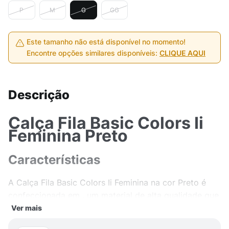
P
M
G
GG
Este tamanho não está disponível no momento!
Encontre opções similares disponíveis:
CLIQUE AQUI
Descrição
Calça Fila Basic Colors Ii
Feminina Preto
Características
A Calça Fila Basic Colors Ii Feminina na cor Preto é
confeccionada em , um material de alta qualidade que
proporciona conforto e durabilidade. Além disso, o
Ver mais
tecido confere um toque de estilo e modernidade ao