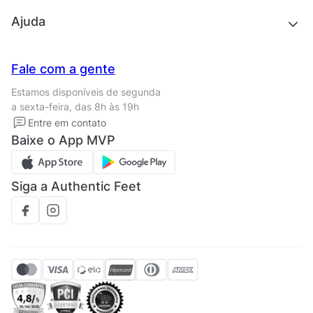
Outlet
Quem somos
Ajuda
Trabalhe conosco
Seja um franqueado
Nossas lojas
Central de Relacionamento
Fale com a gente
Termos de uso
Tipos de entrega
Estamos disponíveis de segunda
Política de privacidade
Formas de pagamento
a sexta-feira, das 8h às 19h
Solicite seus Dados
Solicite seus dados
Entre em contato
Regulamento CRM/ CASHBACK
Baixe o App MVP
Regulamento cupom
Siga a Authentic Feet