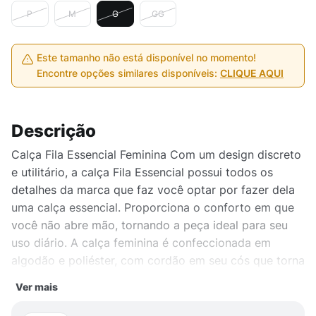
P
M
G
GG
Este tamanho não está disponível no momento!
Encontre opções similares disponíveis:
CLIQUE AQUI
Descrição
Calça Fila Essencial Feminina Com um design discreto
e utilitário, a calça Fila Essencial possui todos os
detalhes da marca que faz você optar por fazer dela
uma calça essencial. Proporciona o conforto em que
você não abre mão, tornando a peça ideal para seu
uso diário. A calça feminina é confeccionada em
algodão e poliéster, com cordão em seu cós que torna
o seu ajuste personalizável, logo Fila bordado, bolsos
Ver mais
laterais para armazenamento de seus pertences.