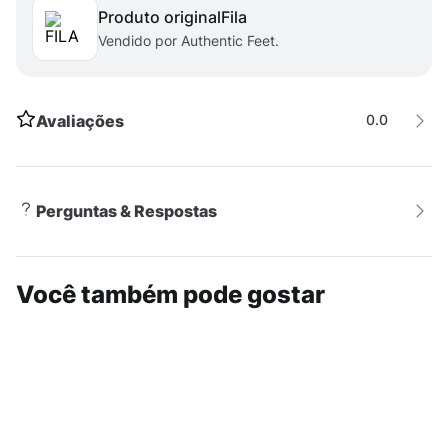
Produto original
fila
Vendido por Authentic Feet.
Avaliações
0.0
Perguntas & Respostas
Você também pode gostar