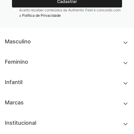
Cadastrar
Aceito receber conteúdos da Authentic Feet e concordo com
a
Política de Privacidade
Masculino
Novidades
Feminino
Chinelos e sandálias
Tênis
Outlet
Novidades
Infantil
Roupas
Chinelos e sandálias
Acessórios
Tênis
Outlet
Novidades
Marcas
Roupas
Roupas
Acessórios
Tênis
Chinelos e sandálias
Institucional
Acessórios