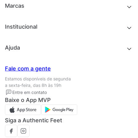
Outlet
Novidades
Marcas
Roupas
Roupas
Acessórios
Tênis
Chinelos e sandálias
Institucional
Acessórios
Outlet
Quem somos
Ajuda
Trabalhe conosco
Seja um franqueado
Nossas lojas
Central de Relacionamento
Fale com a gente
Termos de uso
Tipos de entrega
Estamos disponíveis de segunda
Política de privacidade
Formas de pagamento
a sexta-feira, das 8h às 19h
Solicite seus Dados
Solicite seus dados
Entre em contato
Regulamento CRM/ CASHBACK
Baixe o App MVP
Regulamento cupom
Siga a Authentic Feet