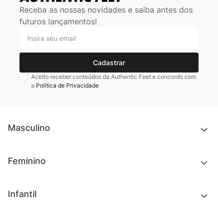
Receba as nossas novidades e saiba antes dos
futuros lançamentos!
Cadastrar
Aceito receber conteúdos da Authentic Feet e concordo com
a
Política de Privacidade
Masculino
Novidades
Feminino
Chinelos e sandálias
Tênis
Outlet
Novidades
Infantil
Roupas
Chinelos e sandálias
Acessórios
Tênis