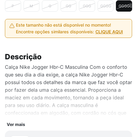
P
M
G
GG
GGG
GGGG
GGGGG
Este tamanho não está disponível no momento!
Encontre opções similares disponíveis:
CLIQUE AQUI
Descrição
Calça Nike Jogger Hbr-C Masculina Com o conforto
que seu dia a dia exige, a calça Nike Jogger Hbr-C
possui todos os detalhes da marca que faz você optar
por fazer dela uma calça essencial. Proporciona a
maciez em cada movimento, tornando a peça ideal
para seu uso diário. A calça masculina é
confeccionada em algodão, com cordão no cós que
torna o seu ajuste personalizável ao corpo,
Ver mais
combinados de bolsos laterais e cargo para
armazenamento de seus pertences.