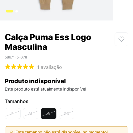
Calça Puma Ess Logo
Masculina
58671-5-078
1
avaliação
Produto indisponível
Este produto está atualmente indisponível
Tamanhos
P
M
G
GG
Este tamanho não está disponível no momento!