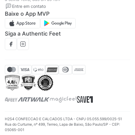
Solicite seus Dados
Solicite seus dados
Entre em contato
Regulamento CRM/ CASHBACK
Baixe o App MVP
Regulamento cupom
Siga a Authentic Feet
H2S4 CONFECCAO E CALCADOS LTDA - CNPJ 05.055.599/0025-51
Rua do Curtume, nº 499, Terreo, Lapa de Baixo, São Paulo/SP - CEP:
05065-001