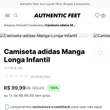
Authentic Feet: Sua Loja de Tênis, Roupas e Acessórios
Roupas
Infantil
Camisetas
Camiseta adidas Manga Longa Infantil
Camiseta adidas Manga
Longa Infantil
JV779-9-100
avaliações
R$ 99,99
R$ 199,99
-
50%
ou
1
x de
R$
99
,
99
sem juros
Lançamentos
exclusivos e cashback
para usar nas lojas!