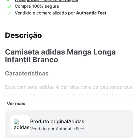
Compra 100% segura
Vendido e comercializado por
Authentic Feet
Descrição
Camiseta adidas Manga Longa
Infantil Branco
Características
Esta camiseta adidas é perfeita para os pequenos que
adoram estilo e conforto. Feita de 100% algodão com
certificação Bci, ela oferece uma sensação macia e
Ver mais
agradável ao toque. A camiseta é simples e versátil,
ideal para compor diversos looks.
Produto original
adidas
Vendido por Authentic Feet.
Versatilidade