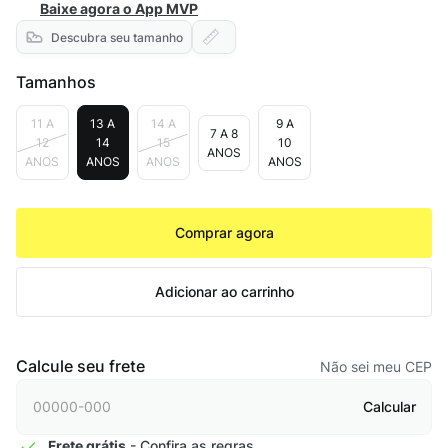
Baixe agora o App MVP
Descubra seu tamanho
Tamanhos
11 A
13 A
14 A
9 A
7 A 8
12
14
15
10
ANOS
ANOS
ANOS
ANOS
ANOS
Comprar agora
Adicionar ao carrinho
Calcule seu frete
Não sei meu CEP
Calcular
Frete grátis
- Confira as regras