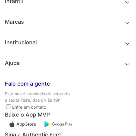
Novidades
Infantil
Roupas
Chinelos e sandálias
Acessórios
Tênis
Outlet
Novidades
Marcas
Roupas
Roupas
Acessórios
Tênis
Chinelos e sandálias
Institucional
Acessórios
Outlet
Quem somos
Ajuda
Trabalhe conosco
Seja um franqueado
Nossas lojas
Central de Relacionamento
Fale com a gente
Termos de uso
Tipos de entrega
Estamos disponíveis de segunda
Política de privacidade
Formas de pagamento
a sexta-feira, das 8h às 19h
Solicite seus Dados
Solicite seus dados
Entre em contato
Regulamento CRM/ CASHBACK
Baixe o App MVP
Regulamento cupom
Siga a Authentic Feet