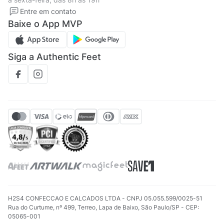
Solicite seus Dados
Solicite seus dados
Entre em contato
Regulamento CRM/ CASHBACK
Baixe o App MVP
Regulamento cupom
Siga a Authentic Feet
H2S4 CONFECCAO E CALCADOS LTDA - CNPJ 05.055.599/0025-51
Rua do Curtume, nº 499, Terreo, Lapa de Baixo, São Paulo/SP - CEP:
05065-001