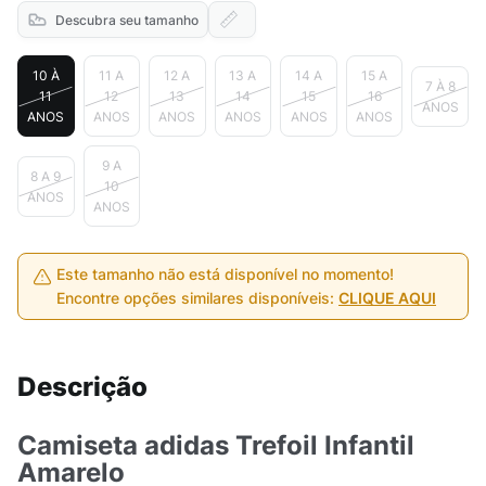
Descubra seu tamanho
10 À
11 A
12 A
13 A
14 A
15 A
7 À 8
11
12
13
14
15
16
ANOS
ANOS
ANOS
ANOS
ANOS
ANOS
ANOS
9 A
8 A 9
10
ANOS
ANOS
Este tamanho não está disponível no momento!
Encontre opções similares disponíveis:
CLIQUE AQUI
Descrição
Camiseta adidas Trefoil Infantil
Amarelo