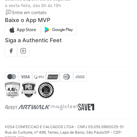
Política de privacidade
Formas de pagamento
a sexta-feira, das 8h às 19h
Solicite seus Dados
Solicite seus dados
Entre em contato
Regulamento CRM/ CASHBACK
Baixe o App MVP
Regulamento cupom
Siga a Authentic Feet
H2S4 CONFECCAO E CALCADOS LTDA - CNPJ 05.055.599/0025-51
Rua do Curtume, nº 499, Terreo, Lapa de Baixo, São Paulo/SP - CEP: