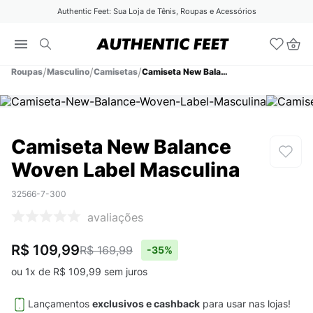
Authentic Feet: Sua Loja de Tênis, Roupas e Acessórios
Roupas
Masculino
Camisetas
Camiseta New Balance Woven Label Masculina
Camiseta New Balance
Woven Label Masculina
32566-7-300
avaliações
R$ 109,99
R$ 169,99
-
35%
ou
1
x de
R$
109
,
99
sem juros
Lançamentos
exclusivos e cashback
para usar nas lojas!