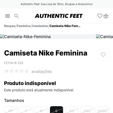
Authentic Feet: Sua Loja de Tênis, Roupas e Acessórios
Roupas
Feminino
Camisetas
Camiseta Nike Feminina
Camiseta Nike Feminina
FZ114-6-133
avaliações
Produto indisponível
Este produto está atualmente indisponível
Tamanhos
PP
P
M
G
GG
GGG
GGGG