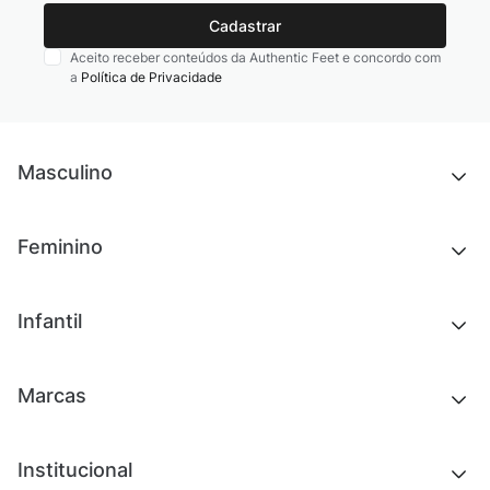
Cadastrar
Aceito receber conteúdos da Authentic Feet e concordo com
a
Política de Privacidade
Masculino
Novidades
Feminino
Chinelos e sandálias
Tênis
Outlet
Novidades
Infantil
Roupas
Chinelos e sandálias
Acessórios
Tênis
Outlet
Novidades
Marcas
Roupas
Roupas
Acessórios
Tênis
Chinelos e sandálias
Institucional
Acessórios