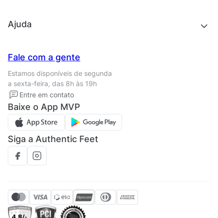
Outlet
Quem somos
Ajuda
Trabalhe conosco
Seja um franqueado
Nossas lojas
Central de Relacionamento
Fale com a gente
Termos de uso
Tipos de entrega
Estamos disponíveis de segunda
Política de privacidade
Formas de pagamento
a sexta-feira, das 8h às 19h
Solicite seus Dados
Solicite seus dados
Entre em contato
Regulamento CRM/ CASHBACK
Baixe o App MVP
Regulamento cupom
Siga a Authentic Feet