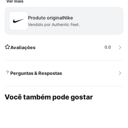
Ver mais
algodão - Gola careca e canelada - Gráfico impresso
DADOS TÉCNICOS
- Garantia do fabricante: contra
Produto original
nike
defeito de fabricação. - Origem: importado.
Vendido por Authentic Feet.
Avaliações
0.0
Perguntas & Respostas
Você também pode gostar