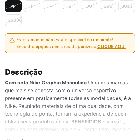
PP
P
M
G
GG
GGG
GGGG
GGGGG
Este tamanho não está disponível no momento!
Encontre opções similares disponíveis:
CLIQUE AQUI
Descrição
Camiseta Nike Graphic Masculina
Uma das marcas
que mais se conecta com o universo esportivo,
presente em praticamente todas as modalidades, é a
Nike. Reunindo materiais de ótima qualidade, com
tecnologia de ponta, tornam a experiência de quem
utiliza seus produtos única.
BENEFÍCIOS
- Versátil,
combina com diversos visuais - Tecido leve, macio e
confortável
DETALHES DO PRODUTO
- Material 100%