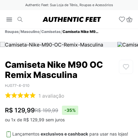
Authentic Feet: Sua Loja de Tênis, Roupas e Acessórios
Roupas
Masculino
Camisetas
Camiseta Nike M90 OC Remix Masculina
Camiseta Nike M90 OC
Remix Masculina
HJ077-4-010
1
avaliação
R$ 129,99
R$ 199,99
-
35%
ou
1
x de
R$
129
,
99
sem juros
Lançamentos
exclusivos e cashback
para usar nas lojas!