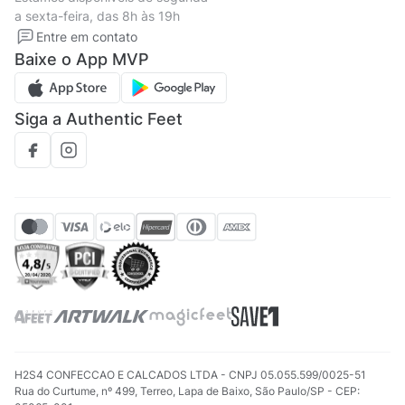
Política de privacidade
Formas de pagamento
a sexta-feira, das 8h às 19h
Solicite seus Dados
Solicite seus dados
Entre em contato
Regulamento CRM/ CASHBACK
Baixe o App MVP
Regulamento cupom
Siga a Authentic Feet
H2S4 CONFECCAO E CALCADOS LTDA - CNPJ 05.055.599/0025-51
Rua do Curtume, nº 499, Terreo, Lapa de Baixo, São Paulo/SP - CEP: