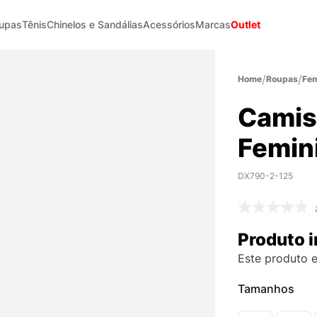
upas
Tênis
Chinelos e Sandálias
Acessórios
Marcas
Outlet
Roupas
Fem
Camis
Femin
DX790-2-125
Produto i
Este produto e
Tamanhos