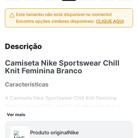
Este tamanho não está disponível no momento!
Encontre opções similares disponíveis:
CLIQUE AQUI
Descrição
Camiseta Nike Sportswear Chill
Knit Feminina Branco
Características
A Camiseta Nike Sportswear Chill Knit Feminina
Branco une conforto e estilo em uma peça leve e
moderna. Confeccionada em tecido Knit de alta
Ver mais
qualidade, proporciona toque macio na pele,
excelente respirabilidade e sensação de bem-estar
Produto original
nike
durante o uso. Com visual minimalista e design