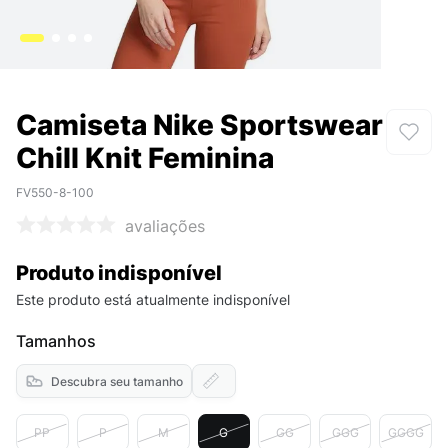
Camiseta Nike Sportswear
Chill Knit Feminina
FV550-8-100
avaliações
Produto indisponível
Este produto está atualmente indisponível
Tamanhos
Descubra seu tamanho
PP
P
M
G
GG
GGG
GGGG