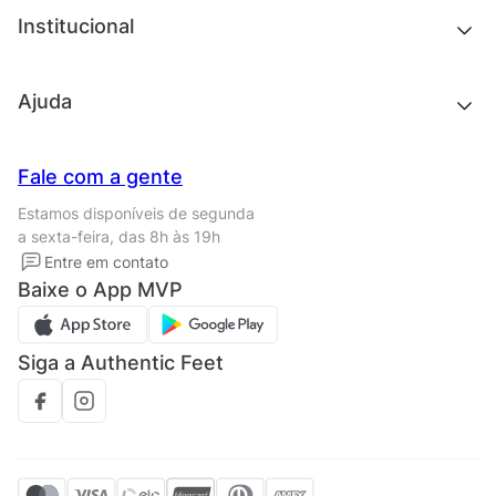
Chinelos e sandálias
Institucional
Acessórios
Outlet
Quem somos
Ajuda
Trabalhe conosco
Seja um franqueado
Nossas lojas
Central de Relacionamento
Fale com a gente
Termos de uso
Tipos de entrega
Estamos disponíveis de segunda
Política de privacidade
Formas de pagamento
a sexta-feira, das 8h às 19h
Solicite seus Dados
Solicite seus dados
Entre em contato
Regulamento CRM/ CASHBACK
Baixe o App MVP
Regulamento cupom
Siga a Authentic Feet