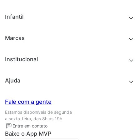
Chinelos e sandálias
Tênis
Outlet
Novidades
Infantil
Roupas
Chinelos e sandálias
Acessórios
Tênis
Outlet
Novidades
Marcas
Roupas
Roupas
Acessórios
Tênis
Chinelos e sandálias
Institucional
Acessórios
Outlet
Quem somos
Ajuda
Trabalhe conosco
Seja um franqueado
Nossas lojas
Central de Relacionamento
Fale com a gente
Termos de uso
Tipos de entrega
Estamos disponíveis de segunda
Política de privacidade
Formas de pagamento
a sexta-feira, das 8h às 19h
Solicite seus Dados
Solicite seus dados
Entre em contato
Regulamento CRM/ CASHBACK
Baixe o App MVP
Regulamento cupom