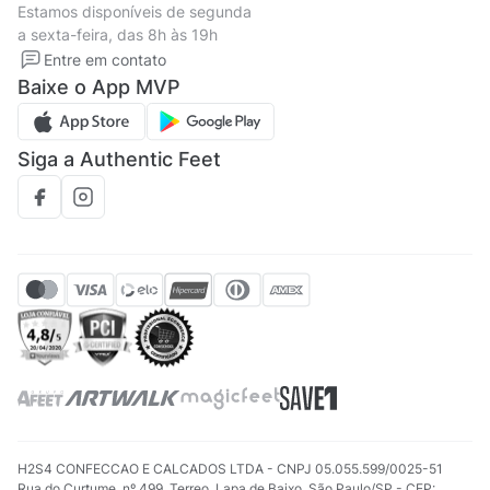
Estamos disponíveis de segunda
Política de privacidade
Formas de pagamento
a sexta-feira, das 8h às 19h
Solicite seus Dados
Solicite seus dados
Entre em contato
Regulamento CRM/ CASHBACK
Baixe o App MVP
Regulamento cupom
Siga a Authentic Feet
H2S4 CONFECCAO E CALCADOS LTDA - CNPJ 05.055.599/0025-51
Rua do Curtume, nº 499, Terreo, Lapa de Baixo, São Paulo/SP - CEP: