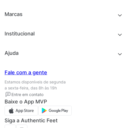
Chinelos e sandálias
Acessórios
Tênis
Outlet
Novidades
Marcas
Roupas
Roupas
Acessórios
Tênis
Chinelos e sandálias
Institucional
Acessórios
Outlet
Quem somos
Ajuda
Trabalhe conosco
Seja um franqueado
Nossas lojas
Central de Relacionamento
Fale com a gente
Termos de uso
Tipos de entrega
Estamos disponíveis de segunda
Política de privacidade
Formas de pagamento
a sexta-feira, das 8h às 19h
Solicite seus Dados
Solicite seus dados
Entre em contato
Regulamento CRM/ CASHBACK
Baixe o App MVP
Regulamento cupom
Siga a Authentic Feet