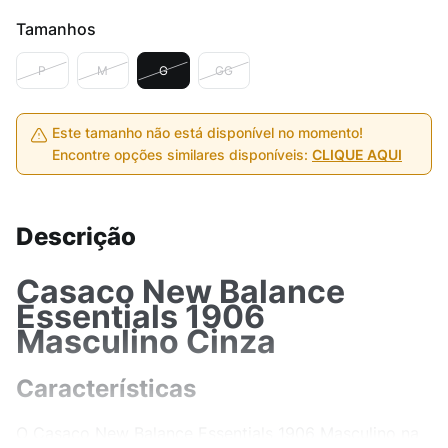
Tamanhos
P
M
G
GG
Este tamanho não está disponível no momento!
Encontre opções similares disponíveis:
CLIQUE AQUI
Descrição
Casaco New Balance
Essentials 1906
Masculino Cinza
Características
O Casaco New Balance Essentials 1906 Masculino na