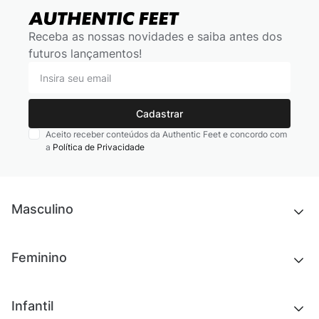
Receba as nossas novidades e saiba antes dos
futuros lançamentos!
Cadastrar
Aceito receber conteúdos da Authentic Feet e concordo com
a
Política de Privacidade
Masculino
Novidades
Feminino
Chinelos e sandálias
Tênis
Outlet
Novidades
Infantil
Roupas