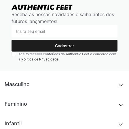
Receba as nossas novidades e saiba antes dos
futuros lançamentos!
Cadastrar
Aceito receber conteúdos da Authentic Feet e concordo com
a
Política de Privacidade
Masculino
Novidades
Feminino
Chinelos e sandálias
Tênis
Outlet
Novidades
Infantil
Roupas
Chinelos e sandálias