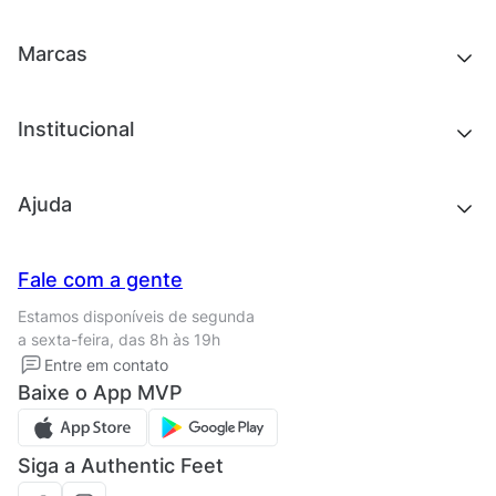
Acessórios
Tênis
Outlet
Novidades
Marcas
Roupas
Roupas
Acessórios
Tênis
Chinelos e sandálias
Institucional
Acessórios
Outlet
Quem somos
Ajuda
Trabalhe conosco
Seja um franqueado
Nossas lojas
Central de Relacionamento
Fale com a gente
Termos de uso
Tipos de entrega
Estamos disponíveis de segunda
Política de privacidade
Formas de pagamento
a sexta-feira, das 8h às 19h
Solicite seus Dados
Solicite seus dados
Entre em contato
Regulamento CRM/ CASHBACK
Baixe o App MVP
Regulamento cupom
Siga a Authentic Feet