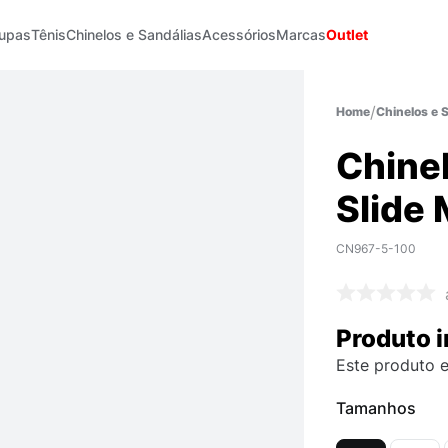
upas
Tênis
Chinelos e Sandálias
Acessórios
Marcas
Outlet
Chinelos e 
Chinel
Slide
CN967-5-100
Produto i
Este produto e
Tamanhos