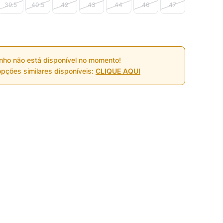
39.5
40.5
42
43
44
46
47
nho não está disponível no momento!
pções similares disponíveis:
CLIQUE AQUI