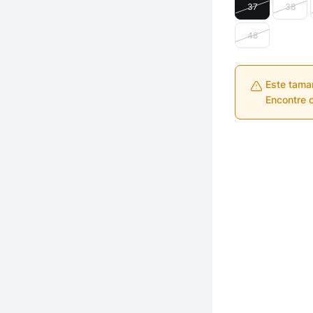
37
38
48
Este tama
Encontre o