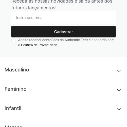
Receba as nossas novidades e saiba antes dos
futuros lançamentos!
Cadastrar
Aceito receber conteúdos da Authentic Feet e concordo com
a
Política de Privacidade
Masculino
Novidades
Feminino
Chinelos e sandálias
Tênis
Outlet
Novidades
Infantil
Roupas
Chinelos e sandálias
Acessórios
Tênis
Outlet
Novidades