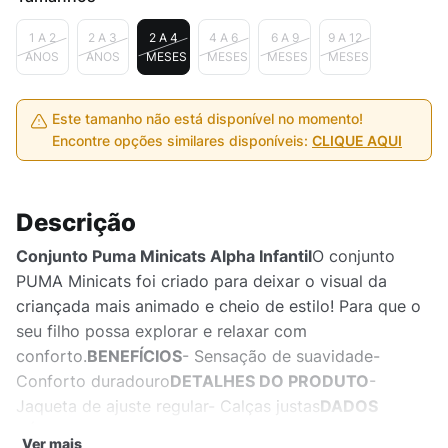
1 A 2
2 A 3
2 A 4
4 A 6
6 A 9
9 A 12
ANOS
ANOS
MESES
MESES
MESES
MESES
Este tamanho não está disponível no momento!
Encontre opções similares disponíveis:
CLIQUE AQUI
Descrição
Conjunto Puma Minicats Alpha Infantil
O conjunto
PUMA Minicats foi criado para deixar o visual da
criançada mais animado e cheio de estilo! Para que o
seu filho possa explorar e relaxar com
conforto.
BENEFÍCIOS
- Sensação de suavidade-
Conforto duradouro
DETALHES DO PRODUTO
-
Jaqueta de ajuste regular- Calças justas
DADOS
TÉCNICOS
- Garantia do fabricante: contra defeito de
Ver mais