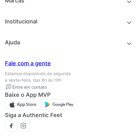
Marcas
Roupas
Roupas
Acessórios
Tênis
Chinelos e sandálias
Institucional
Acessórios
Outlet
Quem somos
Ajuda
Trabalhe conosco
Seja um franqueado
Nossas lojas
Central de Relacionamento
Fale com a gente
Termos de uso
Tipos de entrega
Estamos disponíveis de segunda
Política de privacidade
Formas de pagamento
a sexta-feira, das 8h às 19h
Solicite seus Dados
Solicite seus dados
Entre em contato
Regulamento CRM/ CASHBACK
Baixe o App MVP
Regulamento cupom
Siga a Authentic Feet