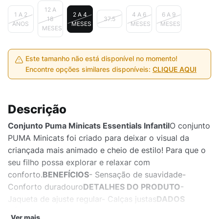
12 A
1 A 2
2 A 4
4 A 6
6 A 9
18
37.5
ANOS
MESES
MESES
MESES
MESES
Este tamanho não está disponível no momento!
Encontre opções similares disponíveis:
CLIQUE AQUI
Descrição
Conjunto Puma Minicats Essentials Infantil
O conjunto
PUMA Minicats foi criado para deixar o visual da
criançada mais animado e cheio de estilo! Para que o
seu filho possa explorar e relaxar com
conforto.
BENEFÍCIOS
- Sensação de suavidade-
Conforto duradouro
DETALHES DO PRODUTO
-
Jaqueta de ajuste regular- Calças justas
DADOS
TÉCNICOS
- Garantia do fabricante: contra defeito de
Ver mais