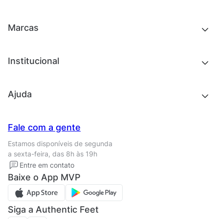
Roupas
Chinelos e sandálias
Acessórios
Tênis
Outlet
Novidades
Marcas
Roupas
Roupas
Acessórios
Tênis
Chinelos e sandálias
Institucional
Acessórios
Outlet
Quem somos
Ajuda
Trabalhe conosco
Seja um franqueado
Nossas lojas
Central de Relacionamento
Fale com a gente
Termos de uso
Tipos de entrega
Estamos disponíveis de segunda
Política de privacidade
Formas de pagamento
a sexta-feira, das 8h às 19h
Solicite seus Dados
Solicite seus dados
Entre em contato
Regulamento CRM/ CASHBACK
Baixe o App MVP
Regulamento cupom
Siga a Authentic Feet