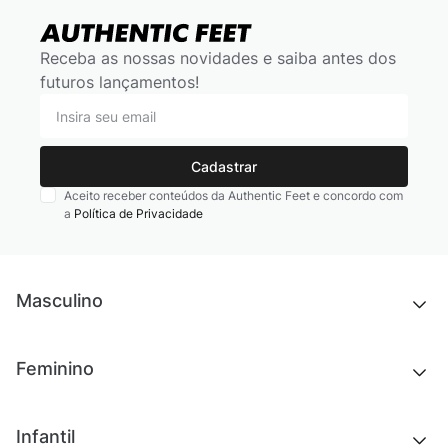
Receba as nossas novidades e saiba antes dos
futuros lançamentos!
Cadastrar
Aceito receber conteúdos da Authentic Feet e concordo com
a
Política de Privacidade
Masculino
Novidades
Feminino
Chinelos e sandálias
Tênis
Outlet
Novidades
Infantil