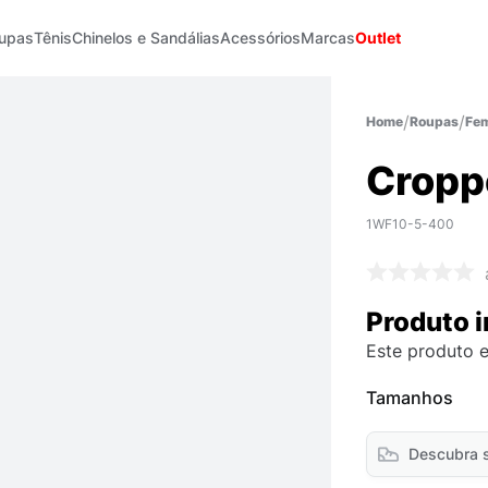
upas
Tênis
Chinelos e Sandálias
Acessórios
Marcas
Outlet
Roupas
Fem
Cropp
1WF10-5-400
Produto i
Este produto e
Tamanhos
Descubra 