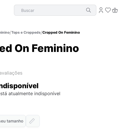
Buscar
inino
Tops e Croppeds
Cropped On Feminino
ed On Feminino
avaliações
ndisponível
stá atualmente indisponível
seu tamanho