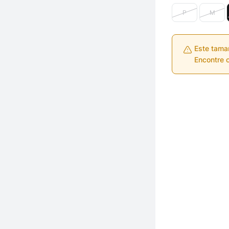
P
M
Este tama
Encontre o