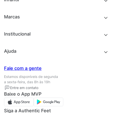
Roupas
Chinelos e sandálias
Acessórios
Tênis
Outlet
Novidades
Marcas
Roupas
Roupas
Acessórios
Tênis
Chinelos e sandálias
Institucional
Acessórios
Outlet
Quem somos
Ajuda
Trabalhe conosco
Seja um franqueado
Nossas lojas
Central de Relacionamento
Fale com a gente
Termos de uso
Tipos de entrega
Estamos disponíveis de segunda
Política de privacidade
Formas de pagamento
a sexta-feira, das 8h às 19h
Solicite seus Dados
Solicite seus dados
Entre em contato
Regulamento CRM/ CASHBACK
Baixe o App MVP
Regulamento cupom
Siga a Authentic Feet