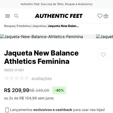
Authentic Feet: Sua Loja de Tênis, Roupas e Acessórios
Roupas
Feminino
Jaquetas
Jaqueta New Balance Athletics Feminina
Jaqueta New Balance
Athletics Feminina
28323-3-001
avaliações
R$ 209,99
R$ 349,99
-
40%
ou
2
x de
R$
104
,
99
sem juros
Lançamentos
exclusivos e cashback
para usar nas lojas!