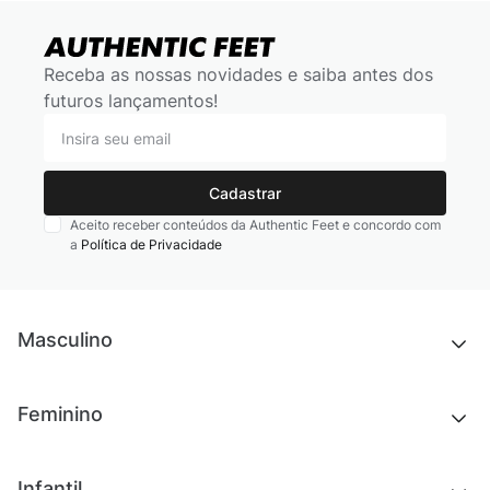
Receba as nossas novidades e saiba antes dos
futuros lançamentos!
Cadastrar
Aceito receber conteúdos da Authentic Feet e concordo com
a
Política de Privacidade
Masculino
Novidades
Feminino
Chinelos e sandálias
Tênis
Outlet
Novidades
Infantil