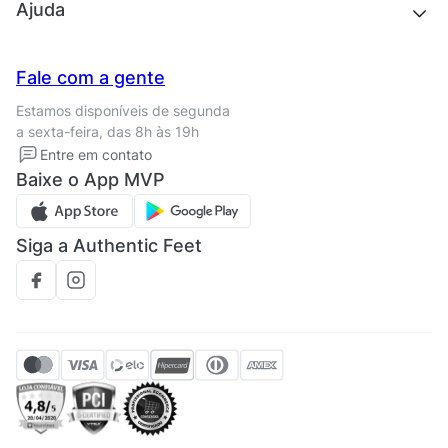
Quem somos
Ajuda
Trabalhe conosco
Seja um franqueado
Nossas lojas
Central de Relacionamento
Fale com a gente
Termos de uso
Tipos de entrega
Estamos disponíveis de segunda
Política de privacidade
Formas de pagamento
a sexta-feira, das 8h às 19h
Solicite seus Dados
Solicite seus dados
Entre em contato
Regulamento CRM/ CASHBACK
Baixe o App MVP
Regulamento cupom
Siga a Authentic Feet