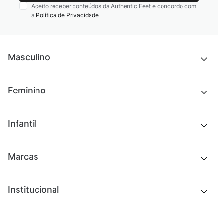
Aceito receber conteúdos da Authentic Feet e concordo com
a
Política de Privacidade
Masculino
Novidades
Feminino
Chinelos e sandálias
Tênis
Outlet
Novidades
Infantil
Roupas
Chinelos e sandálias
Acessórios
Tênis
Outlet
Novidades
Marcas
Roupas
Roupas
Acessórios
Tênis
Chinelos e sandálias
Institucional
Acessórios
Outlet