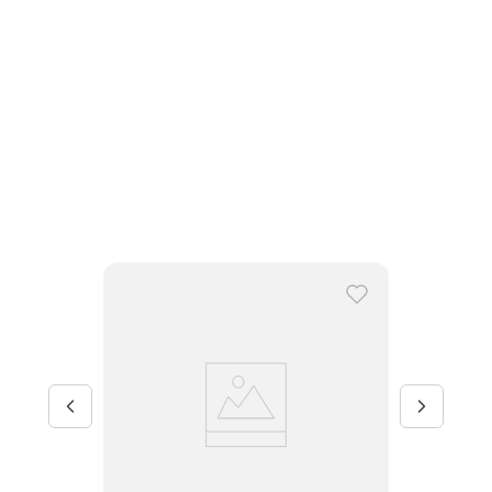
Tênis Nike Vomero 18 Masculino
R$
999
,
99