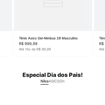
Tênis Asics Gel-Nimbus 28 Masculino
Tên
R$
999
,
99
R$
Até
10
x de
R$
99
,
99
At
Especial Dia dos Pais!
Nike
ASICS
On