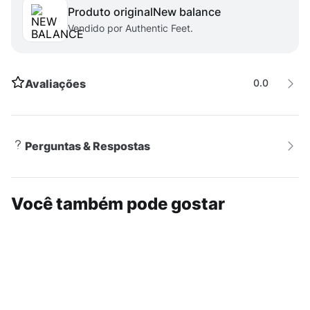
Produto original
new balance
ajuste perfeito para modelar sua silhueta, permitindo
Vendido por Authentic Feet.
uma amplitude dos seus movimentos sem excesso de
tecido.
Avaliações
0.0
Perguntas & Respostas
Você também pode gostar