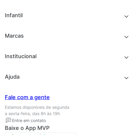
Chinelos e sandálias
Tênis
Outlet
Novidades
Infantil
Roupas
Chinelos e sandálias
Acessórios
Tênis
Outlet
Novidades
Marcas
Roupas
Roupas
Acessórios
Tênis
Chinelos e sandálias
Institucional
Acessórios
Outlet
Quem somos
Ajuda
Trabalhe conosco
Seja um franqueado
Nossas lojas
Central de Relacionamento
Fale com a gente
Termos de uso
Tipos de entrega
Estamos disponíveis de segunda
Política de privacidade
Formas de pagamento
a sexta-feira, das 8h às 19h
Solicite seus Dados
Solicite seus dados
Entre em contato
Regulamento CRM/ CASHBACK
Baixe o App MVP
Regulamento cupom