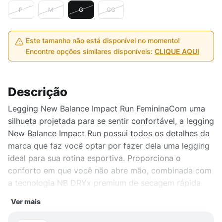
P
M
G
GG
Este tamanho não está disponível no momento!
Encontre opções similares disponíveis:
CLIQUE AQUI
Descrição
Legging New Balance Impact Run FemininaCom uma
silhueta projetada para se sentir confortável, a legging
New Balance Impact Run possui todos os detalhes da
marca que faz você optar por fazer dela uma legging
ideal para sua rotina esportiva. Proporciona o
conforto em que você não abre mão, combinada com
a tecnologia NB DRYx premium de secagem rápida
absorvendo a umidade do seu corpo para ajudá-lo a
Ver mais
dominar seu treino A legging feminina é
confeccionada em poliéster e elastano, contendo