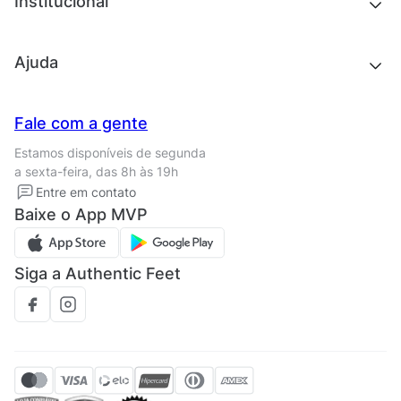
Institucional
Acessórios
Outlet
Quem somos
Ajuda
Trabalhe conosco
Seja um franqueado
Nossas lojas
Central de Relacionamento
Fale com a gente
Termos de uso
Tipos de entrega
Estamos disponíveis de segunda
Política de privacidade
Formas de pagamento
a sexta-feira, das 8h às 19h
Solicite seus Dados
Solicite seus dados
Entre em contato
Regulamento CRM/ CASHBACK
Baixe o App MVP
Regulamento cupom
Siga a Authentic Feet