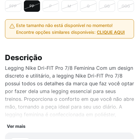
PPP
PP
P
M
G
GG
GGG
Este tamanho não está disponível no momento!
Encontre opções similares disponíveis:
CLIQUE AQUI
Descrição
Legging Nike Dri-FIT Pro 7/8 Feminina Com um design
discreto e utilitário, a legging Nike Dri-FIT Pro 7/8
possui todos os detalhes da marca que faz você optar
por fazer dela uma legging essencial para seus
treinos. Proporciona o conforto em que você não abre
mão, tornando a peça ideal para seu uso diário. A
legging feminina é confeccionada em poliéster,
contendo ajuste perfeito para modelar sua silhueta,
Ver mais
logo Nike na parte frontal dando um toque autêntico.