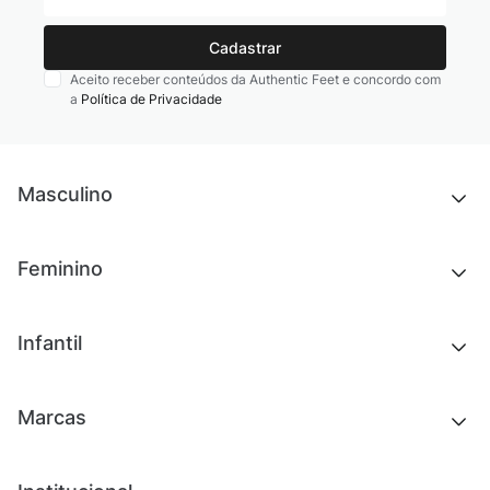
Cadastrar
Aceito receber conteúdos da Authentic Feet e concordo com
a
Política de Privacidade
Masculino
Novidades
Feminino
Chinelos e sandálias
Tênis
Outlet
Novidades
Infantil
Roupas
Chinelos e sandálias
Acessórios
Tênis
Outlet
Novidades
Marcas
Roupas
Roupas
Acessórios
Tênis
Chinelos e sandálias