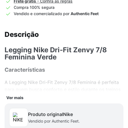
Frete grátis
- Confira as regras
Compra 100% segura
Vendido e comercializado por
Authentic Feet
Descrição
Legging Nike Dri-Fit Zenvy 7/8
Feminina Verde
Características
A Legging Nike Dri-Fit Zenvy 7/8 Feminina é perfeita
para quem busca conforto e estilo durante os treinos
ou no dia a dia. Feita com material de alta qualidade,
Ver mais
ela oferece um toque suave e macio à pele,
garantindo total liberdade de movimento. O design
Produto original
nike
7/8 da peça proporciona um caimento perfeito,
Vendido por Authentic Feet.
chegando até a altura do tornozelo e valorizando a