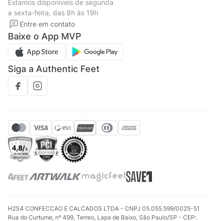
Estamos disponíveis de segunda
Política de privacidade
Formas de pagamento
a sexta-feira, das 8h às 19h
Solicite seus Dados
Solicite seus dados
Entre em contato
Regulamento CRM/ CASHBACK
Baixe o App MVP
Regulamento cupom
Siga a Authentic Feet
H2S4 CONFECCAO E CALCADOS LTDA - CNPJ 05.055.599/0025-51
Rua do Curtume, nº 499, Terreo, Lapa de Baixo, São Paulo/SP - CEP: