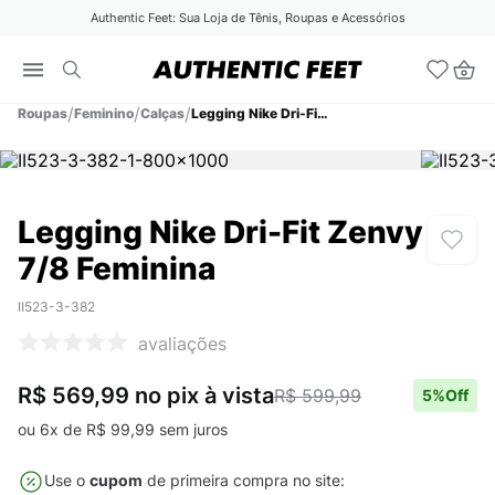
Authentic Feet: Sua Loja de Tênis, Roupas e Acessórios
Roupas
Feminino
Calças
Legging Nike Dri-Fit Zenvy 7/8 Feminina
Legging Nike Dri-Fit Zenvy
7/8 Feminina
II523-3-382
avaliações
R$ 569,99
no pix
à vista
R$ 599,99
5
%Off
ou
6
x de
R$
99
,
99
sem juros
Use o
cupom
de primeira compra no site: