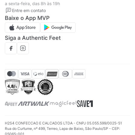
a sexta-feira, das 8h às 19h
Solicite seus Dados
Solicite seus dados
Entre em contato
Regulamento CRM/ CASHBACK
Baixe o App MVP
Regulamento cupom
Siga a Authentic Feet
H2S4 CONFECCAO E CALCADOS LTDA - CNPJ 05.055.599/0025-51
Rua do Curtume, nº 499, Terreo, Lapa de Baixo, São Paulo/SP - CEP:
05065-001