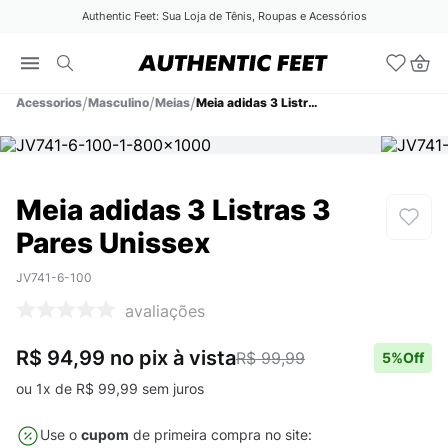
Authentic Feet: Sua Loja de Tênis, Roupas e Acessórios
Acessorios
Masculino
Meias
Meia adidas 3 Listras 3 Pares Unissex
Meia adidas 3 Listras 3
Pares Unissex
JV741-6-100
avaliações
R$ 94,99
no pix
à vista
R$ 99,99
5
%Off
ou
1
x de
R$
99
,
99
sem juros
Use o
cupom
de primeira compra no site: