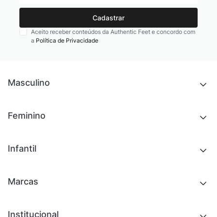
Cadastrar
Aceito receber conteúdos da Authentic Feet e concordo com
a
Política de Privacidade
Masculino
Novidades
Feminino
Chinelos e sandálias
Tênis
Outlet
Novidades
Infantil
Roupas
Chinelos e sandálias
Acessórios
Tênis
Outlet
Novidades
Marcas
Roupas
Roupas
Acessórios
Tênis
Chinelos e sandálias
Institucional