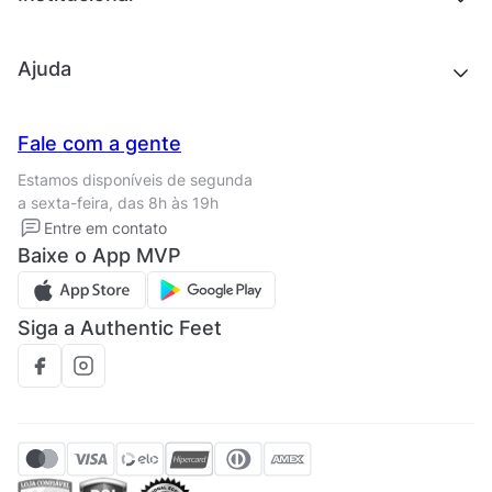
Acessórios
Outlet
Quem somos
Ajuda
Trabalhe conosco
Seja um franqueado
Nossas lojas
Central de Relacionamento
Fale com a gente
Termos de uso
Tipos de entrega
Estamos disponíveis de segunda
Política de privacidade
Formas de pagamento
a sexta-feira, das 8h às 19h
Solicite seus Dados
Solicite seus dados
Entre em contato
Regulamento CRM/ CASHBACK
Baixe o App MVP
Regulamento cupom
Siga a Authentic Feet