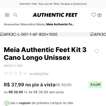
Authentic Feet: Sua Loja de Tênis, Roupas e Acessórios
Acessorios
Masculino
Meias
Meia Authentic Feet Kit 3 Cano Longo Unissex
Meia Authentic Feet Kit 3
Cano Longo Unissex
AFK3C-L-001
avaliações
R$ 37,99
no pix
à vista
R$ 39,99
5
%Off
ou
R$
39
,
99
1
x de
R$
39
,
99
sem juros
Use o
cupom
de primeira compra no site: