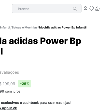
Buscar
Infantil
Bolsas e Mochilas
Mochila adidas Power Bp Infantil
la adidas Power Bp
l
avaliações
$ 199,99
-
25%
99
sem juros
s
exclusivos e cashback
para usar nas lojas!
 o App MVP