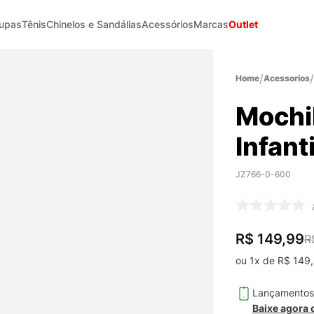
upas
Tênis
Chinelos e Sandálias
Acessórios
Marcas
Outlet
Acessorios
Mochi
Infanti
JZ766-0-600
R$ 149,99
R
ou
1
x de
R$
149
,
Lançamento
Baixe agora