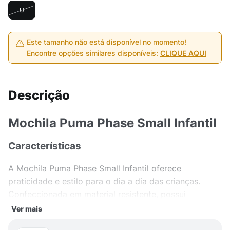
U
Este tamanho não está disponível no momento!
Encontre opções similares disponíveis:
CLIQUE AQUI
Descrição
Mochila Puma Phase Small Infantil
Características
A Mochila Puma Phase Small Infantil oferece
praticidade e estilo para o dia a dia das crianças.
Confeccionada em material resistente, possui
estrutura leve e confortável para uso escolar ou em
Ver mais
passeios. O compartimento principal espaçoso