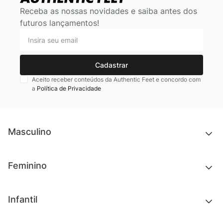
Receba as nossas novidades e saiba antes dos
futuros lançamentos!
Cadastrar
Aceito receber conteúdos da Authentic Feet e concordo com
a
Política de Privacidade
Masculino
Novidades
Feminino
Chinelos e sandálias
Tênis
Outlet
Novidades
Infantil
Roupas
Chinelos e sandálias
Acessórios
Tênis