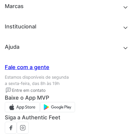
Outlet
Novidades
Marcas
Roupas
Roupas
Acessórios
Tênis
Chinelos e sandálias
Institucional
Acessórios
Outlet
Quem somos
Ajuda
Trabalhe conosco
Seja um franqueado
Nossas lojas
Central de Relacionamento
Fale com a gente
Termos de uso
Tipos de entrega
Estamos disponíveis de segunda
Política de privacidade
Formas de pagamento
a sexta-feira, das 8h às 19h
Solicite seus Dados
Solicite seus dados
Entre em contato
Regulamento CRM/ CASHBACK
Baixe o App MVP
Regulamento cupom
Siga a Authentic Feet