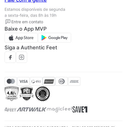
Termos de uso
Tipos de entrega
Estamos disponíveis de segunda
Política de privacidade
Formas de pagamento
a sexta-feira, das 8h às 19h
Solicite seus Dados
Solicite seus dados
Entre em contato
Regulamento CRM/ CASHBACK
Baixe o App MVP
Regulamento cupom
Siga a Authentic Feet