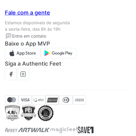
Seja um franqueado
Nossas lojas
Central de Relacionamento
Fale com a gente
Termos de uso
Tipos de entrega
Estamos disponíveis de segunda
Política de privacidade
Formas de pagamento
a sexta-feira, das 8h às 19h
Solicite seus Dados
Solicite seus dados
Entre em contato
Regulamento CRM/ CASHBACK
Baixe o App MVP
Regulamento cupom
Siga a Authentic Feet