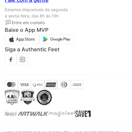
Termos de uso
Tipos de entrega
Estamos disponíveis de segunda
Política de privacidade
Formas de pagamento
a sexta-feira, das 8h às 19h
Solicite seus Dados
Solicite seus dados
Entre em contato
Regulamento CRM/ CASHBACK
Baixe o App MVP
Regulamento cupom
Siga a Authentic Feet