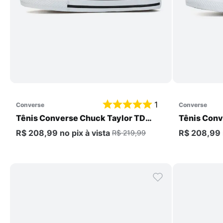
Comprar
1
converse
converse
Tênis Converse Chuck Taylor TD
Tênis Conv
Infantil
Infantil
R$ 208,99
no pix
à vista
R$ 208,99
R$ 219,99