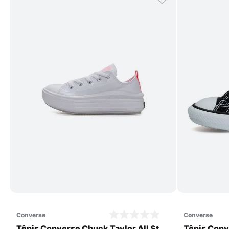
Comprar
converse
converse
Tênis Converse Chuck Taylor All Star
Tênis Conv