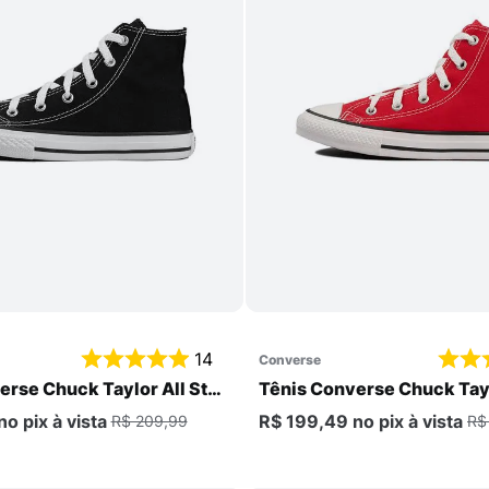
Comprar
Comprar
14
converse
erse Chuck Taylor All Star
Tênis Converse Chuck Tayl
Infantil
Core Hi PS Infantil
no pix
à vista
R$ 199,49
no pix
à vista
R$ 209,99
R$