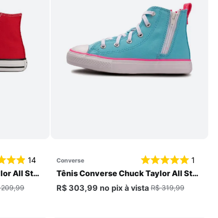
Comprar
14
1
converse
or All Star
Tênis Converse Chuck Taylor All Star
PS Infantil
R$ 303,99
no pix
à vista
 209,99
R$ 319,99