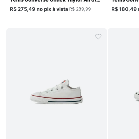
Move PS Infantil
Infantil
R$ 275,49
no pix
à vista
R$ 180,49
R$ 289,99