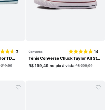
Comprar
3
14
converse
lor TD
Tênis Converse Chuck Taylor All Star
Core Hi PS Infantil
R$ 199,49
no pix
à vista
 219,99
R$ 209,99