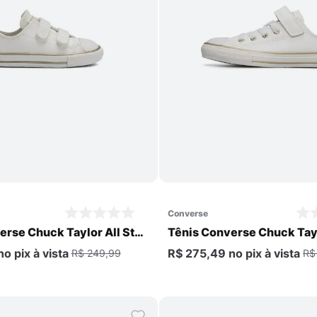
Comprar
Comprar
converse
erse Chuck Taylor All Star
Tênis Converse Chuck Tayl
1V Infantil
no pix
à vista
R$ 275,49
no pix
à vista
R$ 249,99
R$