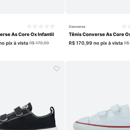
Comprar
Comprar
converse
rse As Core Ox Infantil
Tênis Converse As Core Ox 
no pix
à vista
R$ 170,99
no pix
à vista
R$ 179,99
R$