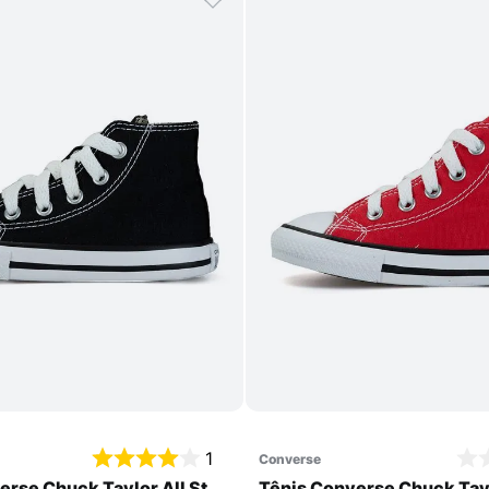
Comprar
Comprar
1
converse
erse Chuck Taylor All Star
Tênis Converse Chuck Tayl