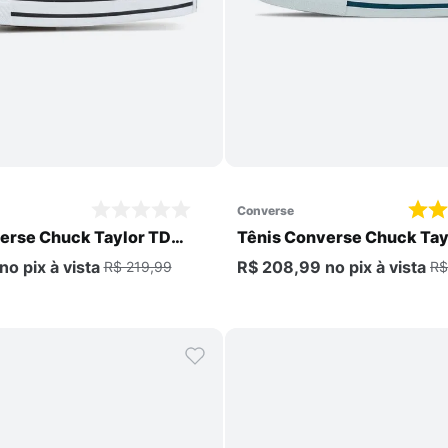
Comprar
Comprar
converse
erse Chuck Taylor TD
Tênis Converse Chuck Tay
Infantil
no pix
à vista
R$ 208,99
no pix
à vista
R$ 219,99
R$