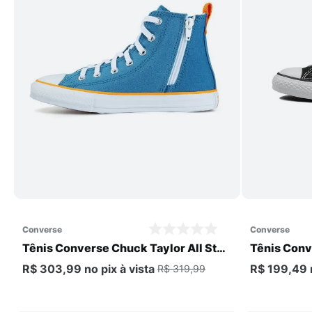
Comprar
converse
converse
Tênis Converse Chuck Taylor All Star
Tênis Conv
PS Infantil
Core Hi PS 
R$ 303,99
no pix
à vista
R$ 199,49
R$ 319,99