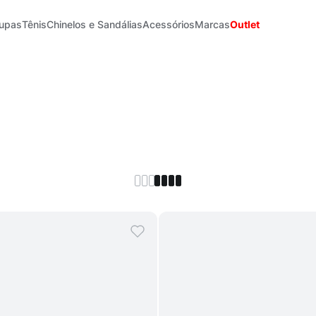
upas
Tênis
Chinelos e Sandálias
Acessórios
Marcas
Outlet