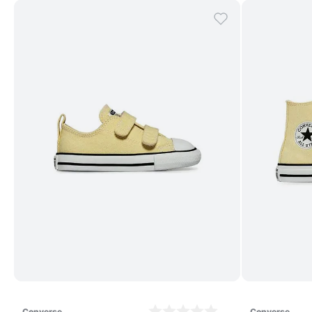
Comprar
converse
converse