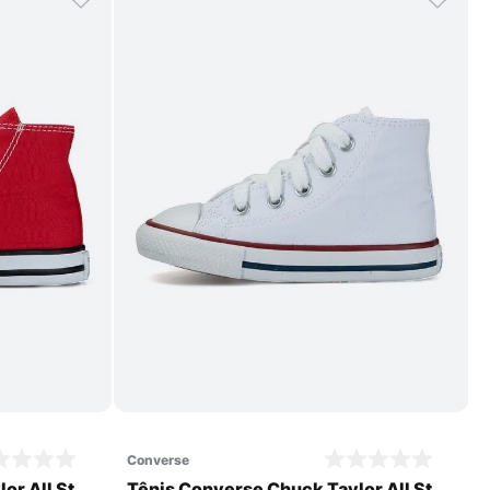
Comprar
converse
or All Star
Tênis Converse Chuck Taylor All Star