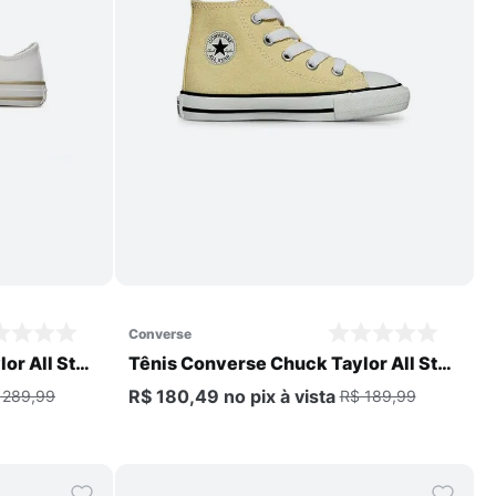
Comprar
converse
or All Star
Tênis Converse Chuck Taylor All Star
Infantil
R$ 180,49
no pix
à vista
 289,99
R$ 189,99