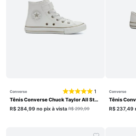
Comprar
1
converse
converse
Tênis Converse Chuck Taylor All Star
Tênis Conv
1V Infantil
2V Infantil
R$ 284,99
no pix
à vista
R$ 237,49
R$ 299,99