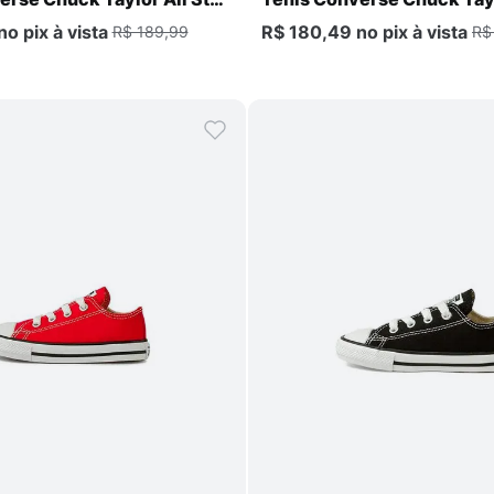
Infantil
no pix
à vista
R$ 180,49
no pix
à vista
R$ 189,99
R$