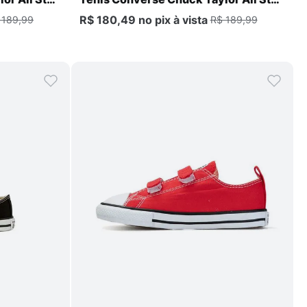
Infantil
R$ 180,49
no pix
à vista
 189,99
R$ 189,99