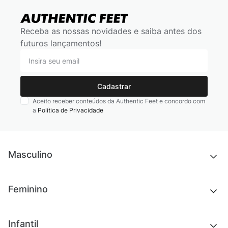
Receba as nossas novidades e saiba antes dos
futuros lançamentos!
Cadastrar
Aceito receber conteúdos da Authentic Feet e concordo com
a
Política de Privacidade
Masculino
Novidades
Feminino
Chinelos e sandálias
Tênis
Outlet
Novidades
Infantil