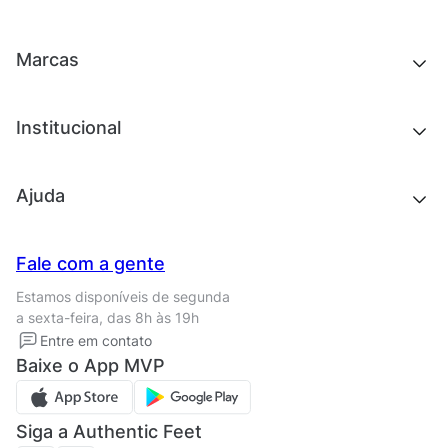
Roupas
Chinelos e sandálias
Acessórios
Tênis
Outlet
Novidades
Marcas
Roupas
Roupas
Acessórios
Tênis
Chinelos e sandálias
Institucional
Acessórios
Outlet
Quem somos
Ajuda
Trabalhe conosco
Seja um franqueado
Nossas lojas
Central de Relacionamento
Fale com a gente
Termos de uso
Tipos de entrega
Estamos disponíveis de segunda
Política de privacidade
Formas de pagamento
a sexta-feira, das 8h às 19h
Solicite seus Dados
Solicite seus dados
Entre em contato
Regulamento CRM/ CASHBACK
Baixe o App MVP
Regulamento cupom
Siga a Authentic Feet