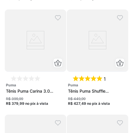
1
puma
puma
Tênis Puma Carina 3.0
Tênis Puma Shuffle
Feminino
Downtown SD Feminino
R$ 399,99
R$ 449,99
R$ 379,99
no pix
à vista
R$ 427,49
no pix
à vista