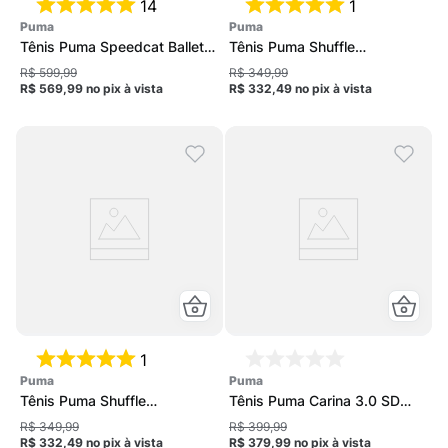
14
1
puma
puma
Tênis Puma Speedcat Ballet
Tênis Puma Shuffle
Feminino
Downtown Feminino
R$ 599,99
R$ 349,99
R$ 569,99
no pix
à vista
R$ 332,49
no pix
à vista
1
puma
puma
Tênis Puma Shuffle
Tênis Puma Carina 3.0 SD
Downtown Feminino
Feminino
R$ 349,99
R$ 399,99
R$ 332,49
no pix
à vista
R$ 379,99
no pix
à vista