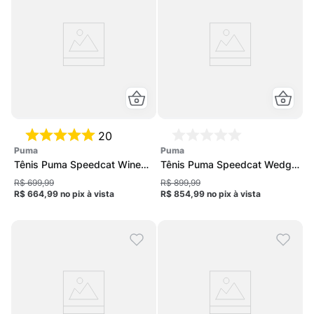
20
puma
puma
Tênis Puma Speedcat Wine
Tênis Puma Speedcat Wedge
Club Unissex
Og Feminino
R$ 699,99
R$ 899,99
R$ 664,99
no pix
à vista
R$ 854,99
no pix
à vista