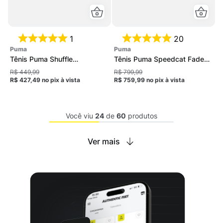
1
20
puma
puma
Tênis Puma Shuffle
Tênis Puma Speedcat Faded
Downtown SD Feminino
Unissex
R$ 449,99
R$ 799,99
R$ 427,49
no pix
à vista
R$ 759,99
no pix
à vista
Você viu
24
de
60
produtos