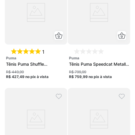
1
puma
puma
Tênis Puma Shuffle
Tênis Puma Speedcat Metallic
Downtown SD Feminino
Unissex
R$ 449,99
R$ 799,99
R$ 427,49
no pix
à vista
R$ 759,99
no pix
à vista