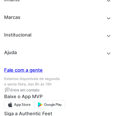
Roupas
Chinelos e sandálias
Acessórios
Tênis
Outlet
Novidades
Marcas
Roupas
Roupas
Acessórios
Tênis
Chinelos e sandálias
Institucional
Acessórios
Outlet
Quem somos
Ajuda
Trabalhe conosco
Seja um franqueado
Nossas lojas
Central de Relacionamento
Fale com a gente
Termos de uso
Tipos de entrega
Estamos disponíveis de segunda
Política de privacidade
Formas de pagamento
a sexta-feira, das 8h às 19h
Solicite seus Dados
Solicite seus dados
Entre em contato
Regulamento CRM/ CASHBACK
Baixe o App MVP
Regulamento cupom
Siga a Authentic Feet