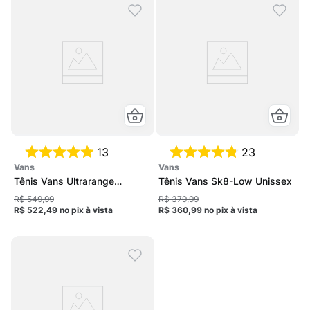
13
23
vans
vans
Tênis Vans Ultrarange
Tênis Vans Sk8-Low Unissex
Rapidweld Unissex
R$ 549,99
R$ 379,99
R$ 522,49
no pix
à vista
R$ 360,99
no pix
à vista