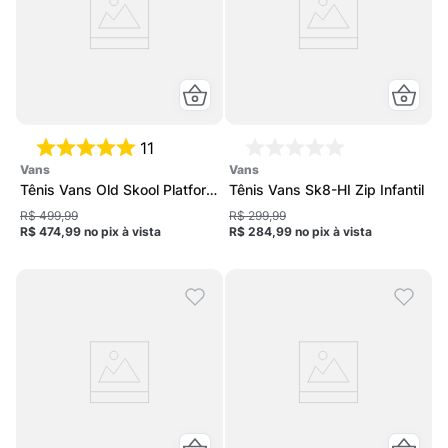
11
vans
vans
Tênis Vans Old Skool Platform
Tênis Vans Sk8-HI Zip Infantil
Feminino
R$ 499,99
R$ 299,99
R$ 474,99
no pix
à vista
R$ 284,99
no pix
à vista