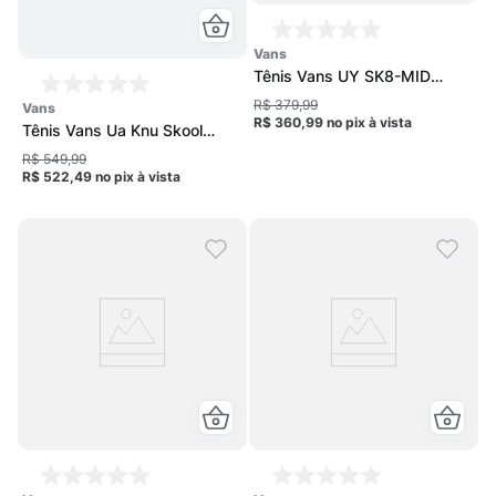
vans
Tênis Vans UY SK8-MID
Reissue V Infantil
R$ 379,99
vans
R$ 360,99
no pix
à vista
Tênis Vans Ua Knu Skool
Feminino
R$ 549,99
R$ 522,49
no pix
à vista