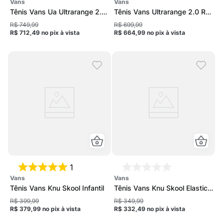
vans
vans
Tênis Vans Ua Ultrarange 2.0
Tênis Vans Ultrarange 2.0 Rw
SE Feminino
Unissex
R$ 749,99
R$ 699,99
R$ 712,49
no pix
à vista
R$ 664,99
no pix
à vista
1
vans
vans
Tênis Vans Knu Skool Infantil
Tênis Vans Knu Skool Elastic
Lace Infantil
R$ 399,99
R$ 349,99
R$ 379,99
no pix
à vista
R$ 332,49
no pix
à vista