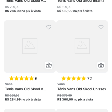
Tênis Vans Old Skool V
Tênis Vans Old Skool Infantil
Infantil
R$ 299,99
R$ 199,99
R$ 284,99
no pix
à vista
R$ 189,99
no pix
à vista
6
72
vans
vans
Tênis Vans Old Skool V
Tênis Vans Old Skool Unissex
Infantil
R$ 299,99
R$ 379,99
R$ 284,99
no pix
à vista
R$ 360,99
no pix
à vista