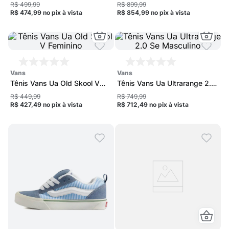
2.0 Unissex
R$ 499,99
R$ 899,99
R$ 474,99
no pix
à vista
R$ 854,99
no pix
à vista
vans
vans
Tênis Vans Ua Old Skool V
Tênis Vans Ua Ultrarange 2.0
Feminino
Se Masculino
R$ 449,99
R$ 749,99
R$ 427,49
no pix
à vista
R$ 712,49
no pix
à vista