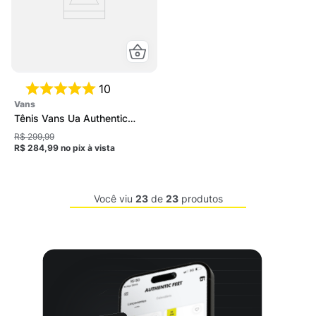
10
vans
Tênis Vans Ua Authentic
Masculino
R$ 299,99
R$ 284,99
no pix
à vista
Você viu
23
de
23
produtos