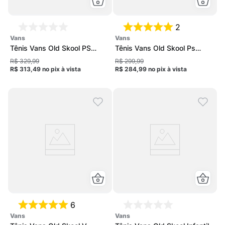
2
vans
vans
Tênis Vans Old Skool PS
Tênis Vans Old Skool Ps
Infantil
Infantil
R$ 329,99
R$ 299,99
R$ 313,49
no pix
à vista
R$ 284,99
no pix
à vista
6
vans
vans