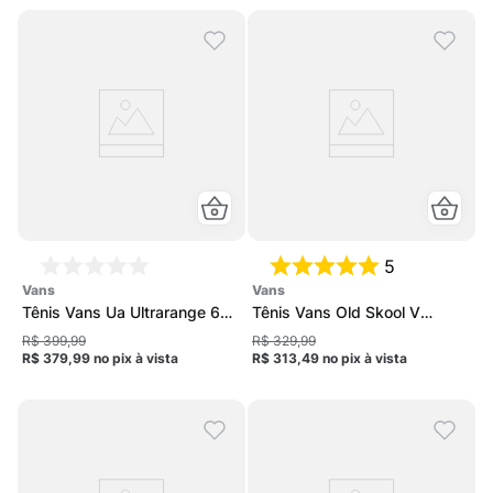
5
vans
vans
Tênis Vans Ua Ultrarange 66
Tênis Vans Old Skool V
V Infantil
Infantil
R$ 399,99
R$ 329,99
R$ 379,99
no pix
à vista
R$ 313,49
no pix
à vista