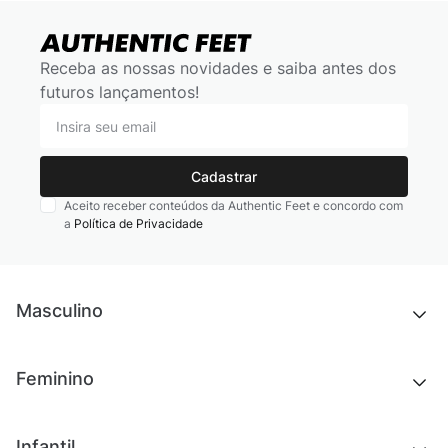
Receba as nossas novidades e saiba antes dos
futuros lançamentos!
Cadastrar
Aceito receber conteúdos da Authentic Feet e concordo com
a
Política de Privacidade
Masculino
Novidades
Feminino
Chinelos e sandálias
Tênis
Outlet
Novidades
Infantil