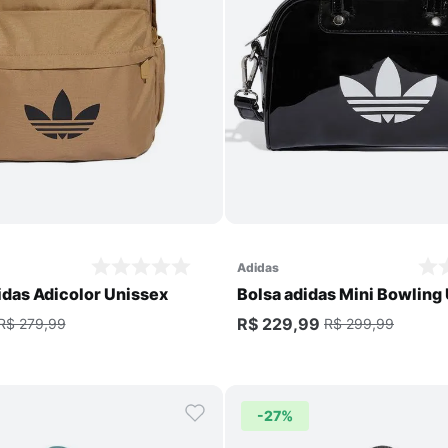
Comprar
Comprar
adidas
idas Adicolor Unissex
Bolsa adidas Mini Bowling
R$ 229,99
R$ 279,99
R$ 299,99
-
27%