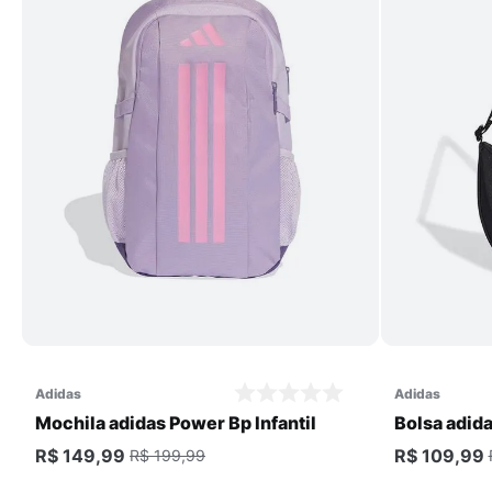
Comprar
adidas
adidas
Mochila adidas Power Bp Infantil
Bolsa adid
Feminina
R$ 149,99
R$ 109,99
R$ 199,99