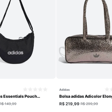
Comprar
Comprar
adidas
as Essentials Pouch
Bolsa adidas Adicolor Elo
Airliner Unissex
R$ 219,99
R$ 149,99
R$ 299,99