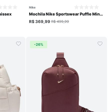
nike
nissex
Mochila Nike Sportswear Puffle Mini
Unissex
R$ 369,99
R$ 499,99
-
26%