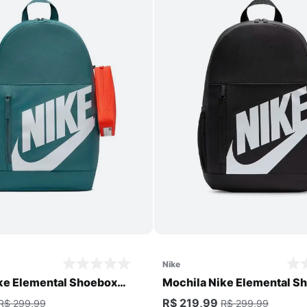
Comprar
Comprar
nike
ke Elemental Shoebox
Mochila Nike Elemental S
Unissex
R$ 219,99
R$ 299,99
R$ 299,99