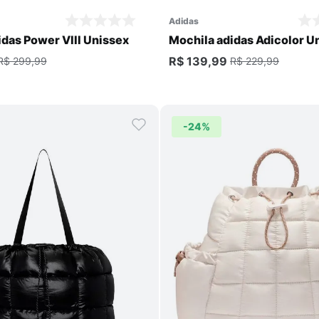
adidas
idas Power VIII Unissex
Mochila adidas Adicolor U
R$ 139,99
R$ 299,99
R$ 229,99
-
24%