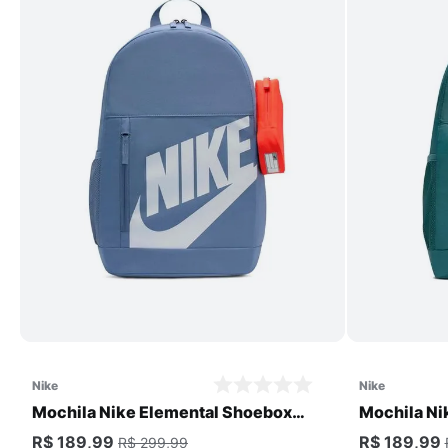
Comprar
nike
nike
Mochila Nike Elemental Shoebox
Mochila Ni
Unissex
Unissex
R$ 189,99
R$ 189,99
R$ 299,99