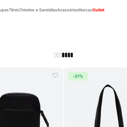
upas
Tênis
Chinelos e Sandálias
Acessórios
Marcas
Outlet
-
27%